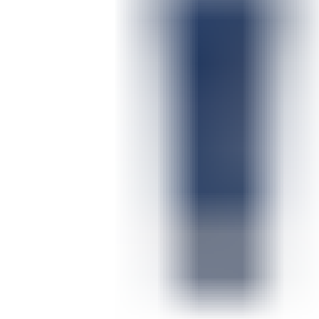
ШМИНКА ЗА ЛИЦЕ
РУМЕНИЛА
ПУДРИ ЗА ЛИЦЕ
КОРЕКТОРИ ЗА ЛИЦЕ
ДОДАТОЦИ ЗА ШМИНКА
БРЕНДОВИ
DEBORAH MILANO
КОЛЕКЦИИ
СЕТОВИ
ITALWAX
KRYOLAN
ОЧИ
УСНИ
ЛИЦЕ И ТЕЛО
WIMPERNWELLE
MAX2
СОВЕТИ
СОВЕТИ ЗА ДЕПИЛАЦИЈА
СОВЕТИ ЗА ШМИНКА
СОВЕТИ ЗА НЕГА НА КОЖА
СОВЕТИ ЗА КОЗМЕТИЧАРИ
КОНТАКТ