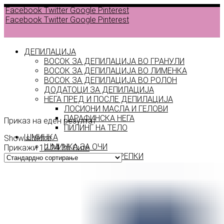
Facebook
Twitter
Google
Pinterest
Facebook
Twitter
Google
Pinterest
ДЕПИЛАЦИЈА
ВОСОК ЗА ДЕПИЛАЦИЈА ВО ГРАНУЛИ
ВОСОК ЗА ДЕПИЛАЦИЈА ВО ЛИМЕНКА
ВОСОК ЗА ДЕПИЛАЦИЈА ВО РОЛОН
ДОДАТОЦИ ЗА ДЕПИЛАЦИЈА
NB 4
НЕГА ПРЕД И ПОСЛЕ ДЕПИЛАЦИЈА
ЛОСИОНИ МАСЛА И ГЕЛОВИ
ПАРАФИНСКА НЕГА
Приказ на еден резултат
ПИЛИНГ НА ТЕЛО
ШМИНКА
Show sidebar
ШМИНКА ЗА ОЧИ
Прикажи
12
24
36
Сите
МАСКАРИ ЗА ТРЕПКИ
МОЛИВИ ЗА ОЧИ
СЕНКИ ЗА ОЧИ
ТУШ ЗА ОЧИ
ПРОИЗВОДИ ЗА ВЕЃИ
ШМИНКА ЗА УСНИ
КАРМИНИ И СЈАЕВИ ЗА УСНИ
МОЛИВИ ЗА УСНИ