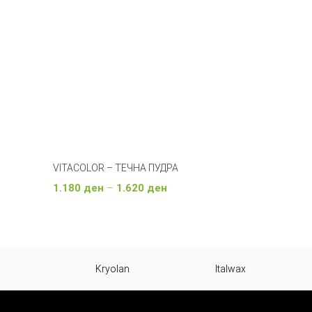
VITACOLOR – ТЕЧНА ПУДРА
Price
1.180
ден
–
1.620
ден
range:
Изберете Опции
1.180 ден
through
Kryolan
Italwax
1.620 ден