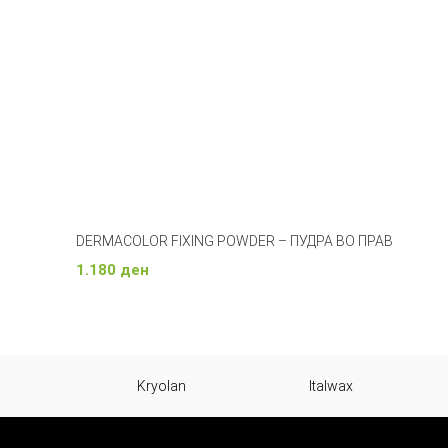
DERMACOLOR FIXING POWDER – ПУДРА ВО ПРАВ
1.180
ден
Изберете Опции
Kryolan
Italwax