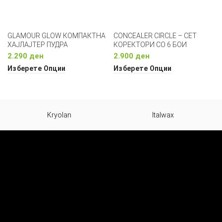
GLAMOUR GLOW КОМПАКТНА
CONCEALER CIRCLE – СЕТ
ХАЈЛАЈТЕР ПУДРА
КОРЕКТОРИ СО 6 БОИ
2.290
ден
2.900
ден
Изберете Опции
Изберете Опции
Kryolan
Italwax