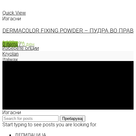
0
items
/
0
ден
Menu
Quick View
Изгасни
DERMACOLOR FIXING POWDER – ПУДРА ВО ПРАВ
1.180
ден
0
items
/
0
ден
Изберете опции
Kryolan
Italwax
Deborah Milano
Enigma Solution Dooel
tel: 00389 72 310 343
e-mail: info@model.mk
2026 © model.mk
Изгасни
Пребарувај
Start typing to see posts you are looking for.
ДЕПИЛАЦИЈА