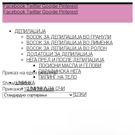
Facebook
Twitter
Google
Pinterest
Facebook
Twitter
Google
Pinterest
ДЕПИЛАЦИЈА
ВОСОК ЗА ДЕПИЛАЦИЈА ВО ГРАНУЛИ
ВОСОК ЗА ДЕПИЛАЦИЈА ВО ЛИМЕНКА
ВОСОК ЗА ДЕПИЛАЦИЈА ВО РОЛОН
ДОДАТОЦИ ЗА ДЕПИЛАЦИЈА
P 8
НЕГА ПРЕД И ПОСЛЕ ДЕПИЛАЦИЈА
ЛОСИОНИ МАСЛА И ГЕЛОВИ
ПАРАФИНСКА НЕГА
Приказ на еден резултат
ПИЛИНГ НА ТЕЛО
ШМИНКА
Show sidebar
ШМИНКА ЗА ОЧИ
Прикажи
12
24
36
Сите
МАСКАРИ ЗА ТРЕПКИ
МОЛИВИ ЗА ОЧИ
СЕНКИ ЗА ОЧИ
ТУШ ЗА ОЧИ
ПРОИЗВОДИ ЗА ВЕЃИ
ШМИНКА ЗА УСНИ
КАРМИНИ И СЈАЕВИ ЗА УСНИ
МОЛИВИ ЗА УСНИ