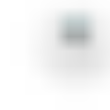
ШМИНКА ЗА ЛИЦЕ
РУМЕНИЛА
ПУДРИ ЗА ЛИЦЕ
КОРЕКТОРИ ЗА ЛИЦЕ
ДОДАТОЦИ ЗА ШМИНКА
БРЕНДОВИ
DEBORAH MILANO
КОЛЕКЦИИ
СЕТОВИ
ITALWAX
KRYOLAN
ОЧИ
УСНИ
ЛИЦЕ И ТЕЛО
WIMPERNWELLE
MAX2
СОВЕТИ
СОВЕТИ ЗА ДЕПИЛАЦИЈА
СОВЕТИ ЗА ШМИНКА
СОВЕТИ ЗА НЕГА НА КОЖА
СОВЕТИ ЗА КОЗМЕТИЧАРИ
КОНТАКТ