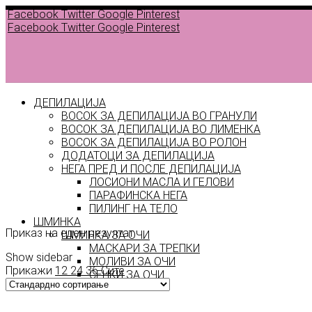
Facebook
Twitter
Google
Pinterest
Facebook
Twitter
Google
Pinterest
ДЕПИЛАЦИЈА
ВОСОК ЗА ДЕПИЛАЦИЈА ВО ГРАНУЛИ
ВОСОК ЗА ДЕПИЛАЦИЈА ВО ЛИМЕНКА
ВОСОК ЗА ДЕПИЛАЦИЈА ВО РОЛОН
ДОДАТОЦИ ЗА ДЕПИЛАЦИЈА
НЕГА ПРЕД И ПОСЛЕ ДЕПИЛАЦИЈА
ЛОСИОНИ МАСЛА И ГЕЛОВИ
Velours
ПАРАФИНСКА НЕГА
ПИЛИНГ НА ТЕЛО
ШМИНКА
Приказ на еден резултат
ШМИНКА ЗА ОЧИ
МАСКАРИ ЗА ТРЕПКИ
Show sidebar
МОЛИВИ ЗА ОЧИ
Прикажи
12
24
36
Сите
СЕНКИ ЗА ОЧИ
ТУШ ЗА ОЧИ
ПРОИЗВОДИ ЗА ВЕЃИ