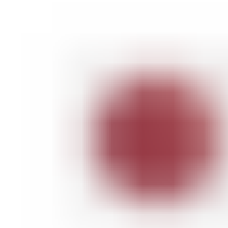
ШМИНКА ЗА УСНИ
КАРМИНИ И СЈАЕВИ ЗА УСНИ
МОЛИВИ ЗА УСНИ
ШМИНКА ЗА ЛИЦЕ
РУМЕНИЛА
ПУДРИ ЗА ЛИЦЕ
КОРЕКТОРИ ЗА ЛИЦЕ
ДОДАТОЦИ ЗА ШМИНКА
БРЕНДОВИ
DEBORAH MILANO
КОЛЕКЦИИ
СЕТОВИ
ITALWAX
KRYOLAN
ОЧИ
УСНИ
ЛИЦЕ И ТЕЛО
WIMPERNWELLE
MAX2
СОВЕТИ
СОВЕТИ ЗА ДЕПИЛАЦИЈА
СОВЕТИ ЗА ШМИНКА
СОВЕТИ ЗА НЕГА НА КОЖА
СОВЕТИ ЗА КОЗМЕТИЧАРИ