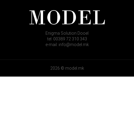
Enigma Solution Dooel
tel: 00389 72 310 343
e-mail: info@model.mk
2026 © model.mk