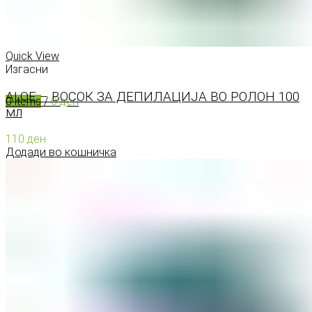
0
items
/
0
ден
Menu
Quick View
Изгасни
ALOE – ВОСОК ЗА ДЕПИЛАЦИЈА ВО РОЛОН 100
0
items
/
0
ден
мл
110
ден
Додади во кошничка