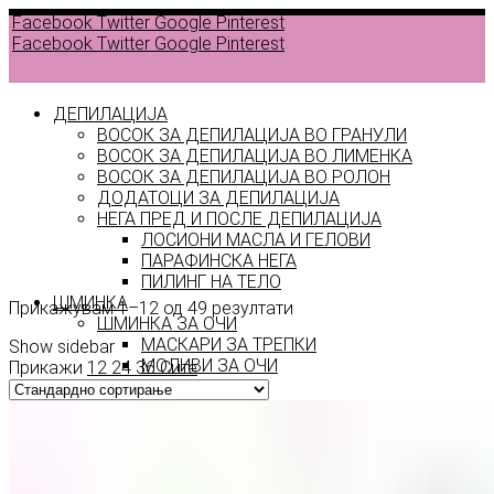
Facebook
Twitter
Google
Pinterest
Facebook
Twitter
Google
Pinterest
ДЕПИЛАЦИЈА
ВОСОК ЗА ДЕПИЛАЦИЈА ВО ГРАНУЛИ
ВОСОК ЗА ДЕПИЛАЦИЈА ВО ЛИМЕНКА
Back to
ВОСОК ЗА ДЕПИЛАЦИЈА ВО РОЛОН
products
ДОДАТОЦИ ЗА ДЕПИЛАЦИЈА
НЕГА ПРЕД И ПОСЛЕ ДЕПИЛАЦИЈА
ЛОСИОНИ МАСЛА И ГЕЛОВИ
ITALWAX
ПАРАФИНСКА НЕГА
ПИЛИНГ НА ТЕЛО
ШМИНКА
Прикажувам 1–12 од 49 резултати
ШМИНКА ЗА ОЧИ
МАСКАРИ ЗА ТРЕПКИ
Show sidebar
МОЛИВИ ЗА ОЧИ
Прикажи
12
24
36
Сите
СЕНКИ ЗА ОЧИ
ТУШ ЗА ОЧИ
ПРОИЗВОДИ ЗА ВЕЃИ
ШМИНКА ЗА УСНИ
КАРМИНИ И СЈАЕВИ ЗА УСНИ
МОЛИВИ ЗА УСНИ