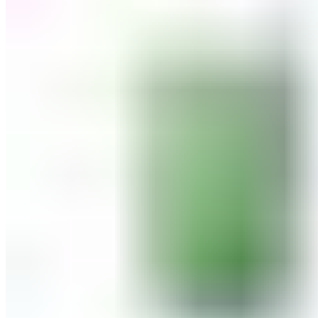
ШМИНКА ЗА ЛИЦЕ
РУМЕНИЛА
ПУДРИ ЗА ЛИЦЕ
КОРЕКТОРИ ЗА ЛИЦЕ
ДОДАТОЦИ ЗА ШМИНКА
БРЕНДОВИ
DEBORAH MILANO
КОЛЕКЦИИ
СЕТОВИ
ITALWAX
KRYOLAN
ОЧИ
УСНИ
ЛИЦЕ И ТЕЛО
WIMPERNWELLE
MAX2
СОВЕТИ
СОВЕТИ ЗА ДЕПИЛАЦИЈА
СОВЕТИ ЗА ШМИНКА
СОВЕТИ ЗА НЕГА НА КОЖА
СОВЕТИ ЗА КОЗМЕТИЧАРИ
КОНТАКТ