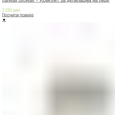
Italwax Glowax – Комплет за депилација на лице
2.250
ден
Прочитај повеќе
▼