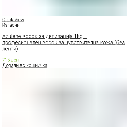
Quick View
Изгасни
Azulene восок за депилација 1kg –
професионален восок за чувствителна кожа (без
ленти)
715
ден
Додади во кошничка