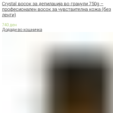
Crystal восок за депилација во гранули 750g –
професионален восок за чувствителна кожа (без
ленти)
740
ден
Додади во кошничка