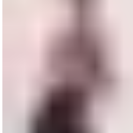
ШМИНКА ЗА ЛИЦЕ
РУМЕНИЛА
ПУДРИ ЗА ЛИЦЕ
КОРЕКТОРИ ЗА ЛИЦЕ
ДОДАТОЦИ ЗА ШМИНКА
БРЕНДОВИ
DEBORAH MILANO
КОЛЕКЦИИ
СЕТОВИ
ITALWAX
KRYOLAN
ОЧИ
УСНИ
ЛИЦЕ И ТЕЛО
WIMPERNWELLE
MAX2
СОВЕТИ
СОВЕТИ ЗА ДЕПИЛАЦИЈА
СОВЕТИ ЗА ШМИНКА
СОВЕТИ ЗА НЕГА НА КОЖА
СОВЕТИ ЗА КОЗМЕТИЧАРИ
КОНТАКТ