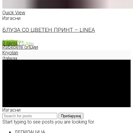
0
items
/
0
ден
Menu
Quick View
Изгасни
БЛУЗА СО ЦВЕТЕН ПРИНТ – LINEA
1.590
ден
0
items
/
0
ден
Изберете опции
Kryolan
Italwax
Deborah Milano
Enigma Solution Dooel
tel: 00389 72 310 343
e-mail: info@model.mk
2026 © model.mk
Изгасни
Пребарувај
Start typing to see posts you are looking for.
ДЕПИЛАЦИЈА