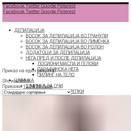
Facebook
Twitter
Google
Pinterest
Facebook
Twitter
Google
Pinterest
ДЕПИЛАЦИЈА
ВОСОК ЗА ДЕПИЛАЦИЈА ВО ГРАНУЛИ
ВОСОК ЗА ДЕПИЛАЦИЈА ВО ЛИМЕНКА
ВОСОК ЗА ДЕПИЛАЦИЈА ВО РОЛОН
ДОДАТОЦИ ЗА ДЕПИЛАЦИЈА
48
НЕГА ПРЕД И ПОСЛЕ ДЕПИЛАЦИЈА
ЛОСИОНИ МАСЛА И ГЕЛОВИ
ПАРАФИНСКА НЕГА
Приказ на еден резултат
ПИЛИНГ НА ТЕЛО
ШМИНКА
Show sidebar
ШМИНКА ЗА ОЧИ
Прикажи
12
24
36
Сите
МАСКАРИ ЗА ТРЕПКИ
МОЛИВИ ЗА ОЧИ
СЕНКИ ЗА ОЧИ
ТУШ ЗА ОЧИ
ПРОИЗВОДИ ЗА ВЕЃИ
ШМИНКА ЗА УСНИ
КАРМИНИ И СЈАЕВИ ЗА УСНИ
МОЛИВИ ЗА УСНИ