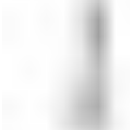
ШМИНКА ЗА ЛИЦЕ
РУМЕНИЛА
ПУДРИ ЗА ЛИЦЕ
КОРЕКТОРИ ЗА ЛИЦЕ
ДОДАТОЦИ ЗА ШМИНКА
БРЕНДОВИ
DEBORAH MILANO
КОЛЕКЦИИ
СЕТОВИ
ITALWAX
KRYOLAN
ОЧИ
УСНИ
ЛИЦЕ И ТЕЛО
WIMPERNWELLE
MAX2
СОВЕТИ
СОВЕТИ ЗА ДЕПИЛАЦИЈА
СОВЕТИ ЗА ШМИНКА
СОВЕТИ ЗА НЕГА НА КОЖА
СОВЕТИ ЗА КОЗМЕТИЧАРИ
КОНТАКТ