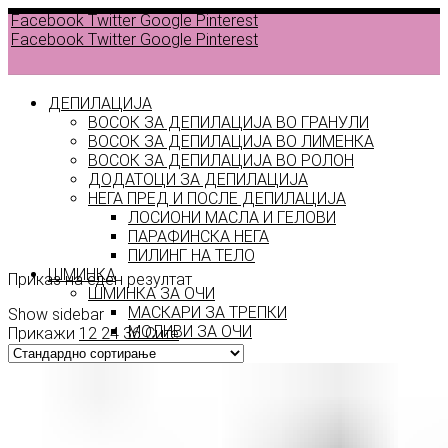
Facebook
Twitter
Google
Pinterest
Facebook
Twitter
Google
Pinterest
ДЕПИЛАЦИЈА
ВОСОК ЗА ДЕПИЛАЦИЈА ВО ГРАНУЛИ
ВОСОК ЗА ДЕПИЛАЦИЈА ВО ЛИМЕНКА
ВОСОК ЗА ДЕПИЛАЦИЈА ВО РОЛОН
ДОДАТОЦИ ЗА ДЕПИЛАЦИЈА
Color
НЕГА ПРЕД И ПОСЛЕ ДЕПИЛАЦИЈА
ЛОСИОНИ МАСЛА И ГЕЛОВИ
104
ПАРАФИНСКА НЕГА
ПИЛИНГ НА ТЕЛО
ШМИНКА
Приказ на еден резултат
ШМИНКА ЗА ОЧИ
МАСКАРИ ЗА ТРЕПКИ
Show sidebar
МОЛИВИ ЗА ОЧИ
Прикажи
12
24
36
Сите
СЕНКИ ЗА ОЧИ
ТУШ ЗА ОЧИ
ПРОИЗВОДИ ЗА ВЕЃИ
ШМИНКА ЗА УСНИ
КАРМИНИ И СЈАЕВИ ЗА УСНИ
МОЛИВИ ЗА УСНИ