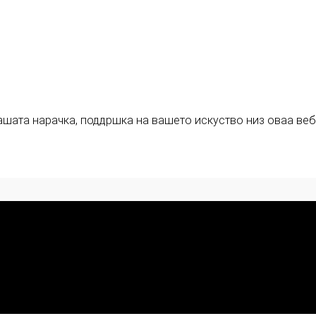
ашата нарачка, поддршка на вашето искуство низ оваа веб
Enigma Solution Dooel
tel: 00389 72 310 343
e-mail: info@model.mk