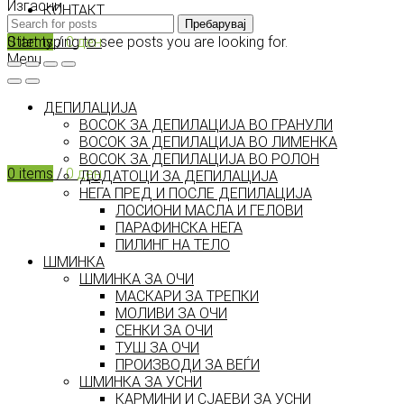
Изгасни
КОНТАКТ
Пребарувај
Start typing to see posts you are looking for.
0
items
/
0
ден
Menu
ДЕПИЛАЦИЈА
ВОСОК ЗА ДЕПИЛАЦИЈА ВО ГРАНУЛИ
ВОСОК ЗА ДЕПИЛАЦИЈА ВО ЛИМЕНКА
ВОСОК ЗА ДЕПИЛАЦИЈА ВО РОЛОН
0
items
/
0
ден
ДОДАТОЦИ ЗА ДЕПИЛАЦИЈА
НЕГА ПРЕД И ПОСЛЕ ДЕПИЛАЦИЈА
ЛОСИОНИ МАСЛА И ГЕЛОВИ
ПАРАФИНСКА НЕГА
ПИЛИНГ НА ТЕЛО
ШМИНКА
ШМИНКА ЗА ОЧИ
МАСКАРИ ЗА ТРЕПКИ
МОЛИВИ ЗА ОЧИ
СЕНКИ ЗА ОЧИ
ТУШ ЗА ОЧИ
ПРОИЗВОДИ ЗА ВЕЃИ
ШМИНКА ЗА УСНИ
КАРМИНИ И СЈАЕВИ ЗА УСНИ