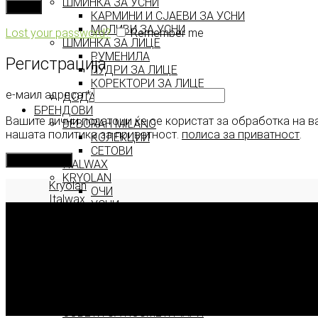
ШМИНКА ЗА УСНИ
Log in
КАРМИНИ И СЈАЕВИ ЗА УСНИ
МОЛИВИ ЗА УСНИ
Lost your password?
Remember me
ШМИНКА ЗА ЛИЦЕ
РУМЕНИЛА
Регистрација
ПУДРИ ЗА ЛИЦЕ
КОРЕКТОРИ ЗА ЛИЦЕ
е-маил адреса
*
ДОДАТОЦИ ЗА ШМИНКА
БРЕНДОВИ
Вашите лични податоци ќе се користат за обработка на в
DEBORAH MILANO
нашата политика за приватност.
полиса за приватност
.
КОЛЕКЦИИ
СЕТОВИ
Регистрација
ITALWAX
KRYOLAN
Kryolan
ОЧИ
Italwax
УСНИ
Deborah Milano
ЛИЦЕ И ТЕЛО
WIMPERNWELLE
MAX2
СОВЕТИ
СОВЕТИ ЗА ДЕПИЛАЦИЈА
СОВЕТИ ЗА ШМИНКА
СОВЕТИ ЗА НЕГА НА КОЖА
2026 © model.mk
СОВЕТИ ЗА КОЗМЕТИЧАРИ