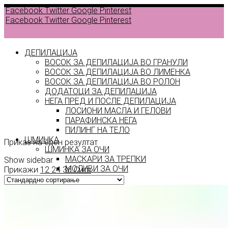
Facebook
Twitter
Google
Pinterest
Facebook
Twitter
Google
Pinterest
ДЕПИЛАЦИЈА
ВОСОК ЗА ДЕПИЛАЦИЈА ВО ГРАНУЛИ
ВОСОК ЗА ДЕПИЛАЦИЈА ВО ЛИМЕНКА
ВОСОК ЗА ДЕПИЛАЦИЈА ВО РОЛОН
ДОДАТОЦИ ЗА ДЕПИЛАЦИЈА
Kuwait
НЕГА ПРЕД И ПОСЛЕ ДЕПИЛАЦИЈА
ЛОСИОНИ МАСЛА И ГЕЛОВИ
City
ПАРАФИНСКА НЕГА
ПИЛИНГ НА ТЕЛО
ШМИНКА
Приказ на еден резултат
ШМИНКА ЗА ОЧИ
МАСКАРИ ЗА ТРЕПКИ
Show sidebar
МОЛИВИ ЗА ОЧИ
Прикажи
12
24
36
Сите
СЕНКИ ЗА ОЧИ
ТУШ ЗА ОЧИ
ПРОИЗВОДИ ЗА ВЕЃИ
ШМИНКА ЗА УСНИ
КАРМИНИ И СЈАЕВИ ЗА УСНИ
МОЛИВИ ЗА УСНИ