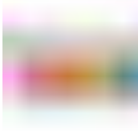
ШМИНКА ЗА ЛИЦЕ
РУМЕНИЛА
ПУДРИ ЗА ЛИЦЕ
КОРЕКТОРИ ЗА ЛИЦЕ
ДОДАТОЦИ ЗА ШМИНКА
БРЕНДОВИ
DEBORAH MILANO
КОЛЕКЦИИ
СЕТОВИ
ITALWAX
KRYOLAN
ОЧИ
УСНИ
ЛИЦЕ И ТЕЛО
WIMPERNWELLE
MAX2
СОВЕТИ
СОВЕТИ ЗА ДЕПИЛАЦИЈА
СОВЕТИ ЗА ШМИНКА
СОВЕТИ ЗА НЕГА НА КОЖА
СОВЕТИ ЗА КОЗМЕТИЧАРИ
КОНТАКТ