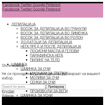
Facebook
Twitter
Google
Pinterest
Facebook
Twitter
Google
Pinterest
ДЕПИЛАЦИЈА
ВОСОК ЗА ДЕПИЛАЦИЈА ВО ГРАНУЛИ
ВОСОК ЗА ДЕПИЛАЦИЈА ВО ЛИМЕНКА
Back to
ВОСОК ЗА ДЕПИЛАЦИЈА ВО РОЛОН
products
ДОДАТОЦИ ЗА ДЕПИЛАЦИЈА
НЕГА ПРЕД И ПОСЛЕ ДЕПИЛАЦИЈА
ЛОСИОНИ МАСЛА И ГЕЛОВИ
Absolue
ПАРАФИНСКА НЕГА
ПИЛИНГ НА ТЕЛО
ШМИНКА
Show sidebar
ШМИНКА ЗА ОЧИ
МАСКАРИ ЗА ТРЕПКИ
Не се пронајдени производи кои одговараат на вашиот
МОЛИВИ ЗА ОЧИ
избор.
СЕНКИ ЗА ОЧИ
ТУШ ЗА ОЧИ
Пребарувај
ПРОИЗВОДИ ЗА ВЕЃИ
Kryolan
ШМИНКА ЗА УСНИ
Italwax
КАРМИНИ И СЈАЕВИ ЗА УСНИ
Deborah Milano
МОЛИВИ ЗА УСНИ