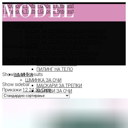
Facebook
Twitter
Google
Pinterest
Facebook
Twitter
Google
Pinterest
ДЕПИЛАЦИЈА
ВОСОК ЗА ДЕПИЛАЦИЈА ВО ГРАНУЛИ
ВОСОК ЗА ДЕПИЛАЦИЈА ВО ЛИМЕНКА
ВОСОК ЗА ДЕПИЛАЦИЈА ВО РОЛОН
Back to products
ДОДАТОЦИ ЗА ДЕПИЛАЦИЈА
НЕГА ПРЕД И ПОСЛЕ ДЕПИЛАЦИЈА
depilation
ЛОСИОНИ МАСЛА И ГЕЛОВИ
ПАРАФИНСКА НЕГА
ПИЛИНГ НА ТЕЛО
Showing all 5 results
ШМИНКА
ШМИНКА ЗА ОЧИ
Show sidebar
МАСКАРИ ЗА ТРЕПКИ
Прикажи
12
24
36
Сите
МОЛИВИ ЗА ОЧИ
СЕНКИ ЗА ОЧИ
ТУШ ЗА ОЧИ
ПРОИЗВОДИ ЗА ВЕЃИ
ШМИНКА ЗА УСНИ
КАРМИНИ И СЈАЕВИ ЗА УСНИ
МОЛИВИ ЗА УСНИ