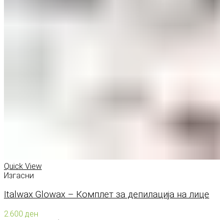
Quick View
Изгасни
Italwax Glowax – Комплет за депилација на лице
2.600
ден