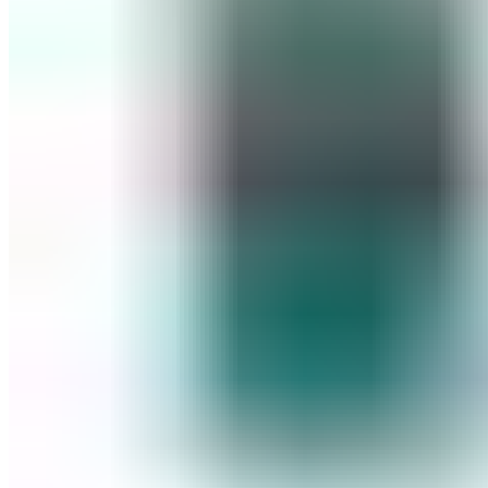
ШМИНКА ЗА ЛИЦЕ
РУМЕНИЛА
ПУДРИ ЗА ЛИЦЕ
КОРЕКТОРИ ЗА ЛИЦЕ
ДОДАТОЦИ ЗА ШМИНКА
БРЕНДОВИ
DEBORAH MILANO
КОЛЕКЦИИ
СЕТОВИ
ITALWAX
KRYOLAN
ОЧИ
УСНИ
ЛИЦЕ И ТЕЛО
WIMPERNWELLE
MAX2
СОВЕТИ
СОВЕТИ ЗА ДЕПИЛАЦИЈА
СОВЕТИ ЗА ШМИНКА
СОВЕТИ ЗА НЕГА НА КОЖА
СОВЕТИ ЗА КОЗМЕТИЧАРИ
КОНТАКТ
0
items
/
0
ден