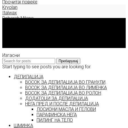
Прочитај повеќе
Kryolan
Italwax
Deborah Milano
Корисни информации
За Model.mk
Контакт
Достава, плаќање и враќање
Изгасни
Пребарувај
Start typing to see posts you are looking for.
ДЕПИЛАЦИЈА
ВОСОК ЗА ДЕПИЛАЦИЈА ВО ГРАНУЛИ
ВОСОК ЗА ДЕПИЛАЦИЈА ВО ЛИМЕНКА
ВОСОК ЗА ДЕПИЛАЦИЈА ВО РОЛОН
ДОДАТОЦИ ЗА ДЕПИЛАЦИЈА
НЕГА ПРЕД И ПОСЛЕ ДЕПИЛАЦИЈА
ЛОСИОНИ МАСЛА И ГЕЛОВИ
ПАРАФИНСКА НЕГА
ПИЛИНГ НА ТЕЛО
ШМИНКА