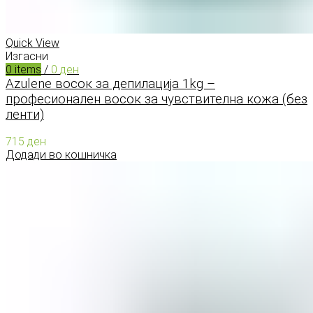
Menu
Quick View
Изгасни
0
items
/
0
ден
Azulene восок за депилација 1kg –
професионален восок за чувствителна кожа (без
ленти)
715
ден
Додади во кошничка