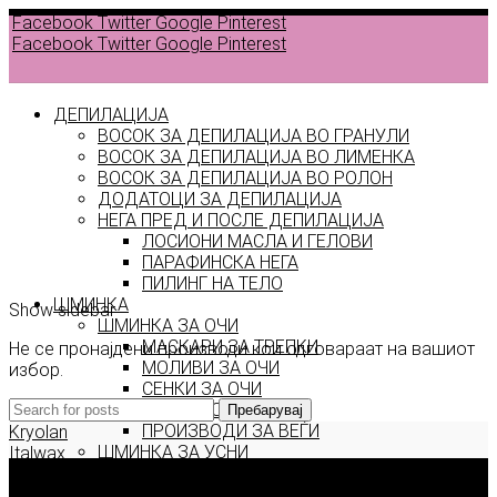
Facebook
Twitter
Google
Pinterest
Facebook
Twitter
Google
Pinterest
ДЕПИЛАЦИЈА
ВОСОК ЗА ДЕПИЛАЦИЈА ВО ГРАНУЛИ
ВОСОК ЗА ДЕПИЛАЦИЈА ВО ЛИМЕНКА
Back to
ВОСОК ЗА ДЕПИЛАЦИЈА ВО РОЛОН
products
ДОДАТОЦИ ЗА ДЕПИЛАЦИЈА
НЕГА ПРЕД И ПОСЛЕ ДЕПИЛАЦИЈА
ЛОСИОНИ МАСЛА И ГЕЛОВИ
fabulous
ПАРАФИНСКА НЕГА
ПИЛИНГ НА ТЕЛО
ШМИНКА
Show sidebar
ШМИНКА ЗА ОЧИ
МАСКАРИ ЗА ТРЕПКИ
Не се пронајдени производи кои одговараат на вашиот
МОЛИВИ ЗА ОЧИ
избор.
СЕНКИ ЗА ОЧИ
ТУШ ЗА ОЧИ
Пребарувај
ПРОИЗВОДИ ЗА ВЕЃИ
Kryolan
ШМИНКА ЗА УСНИ
Italwax
КАРМИНИ И СЈАЕВИ ЗА УСНИ
Deborah Milano
МОЛИВИ ЗА УСНИ