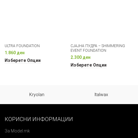
ULTRA FOUNDATION
СЈАЈНА ПУДРА – SHIMMERING
EVENT FOUNDATION
1.860
ден
2.300
ден
Изберете Опции
Изберете Опции
Kryolan
Italwax
КОРИСНИ ИНФОРМАЦИИ
За Model.mk