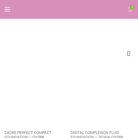
0
foundation
24ORE PERFECT COMPACT
DIGITAL COMPLEXION FLUID
FOUNDATION – ПУДРА
FOUNDATION – ТЕЧНА ПУДРА