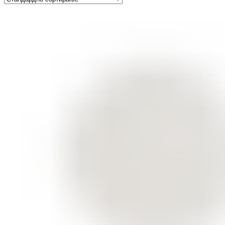
ШМИНКА ЗА УСНИ
КАРМИНИ И СЈАЕВИ ЗА УСНИ
МОЛИВИ ЗА УСНИ
ШМИНКА ЗА ЛИЦЕ
РУМЕНИЛА
ПУДРИ ЗА ЛИЦЕ
КОРЕКТОРИ ЗА ЛИЦЕ
ДОДАТОЦИ ЗА ШМИНКА
БРЕНДОВИ
DEBORAH MILANO
КОЛЕКЦИИ
СЕТОВИ
ITALWAX
KRYOLAN
ОЧИ
УСНИ
ЛИЦЕ И ТЕЛО
WIMPERNWELLE
MAX2
СОВЕТИ
СОВЕТИ ЗА ДЕПИЛАЦИЈА
СОВЕТИ ЗА ШМИНКА
СОВЕТИ ЗА НЕГА НА КОЖА
СОВЕТИ ЗА КОЗМЕТИЧАРИ