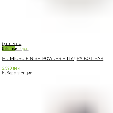
КОНТАКТ
0
items
/
0
ден
Menu
Quick View
Изгасни
0
items
/
0
ден
HD MICRO FINISH POWDER – ПУДРА ВО ПРАВ
2.590
ден
Изберете опции