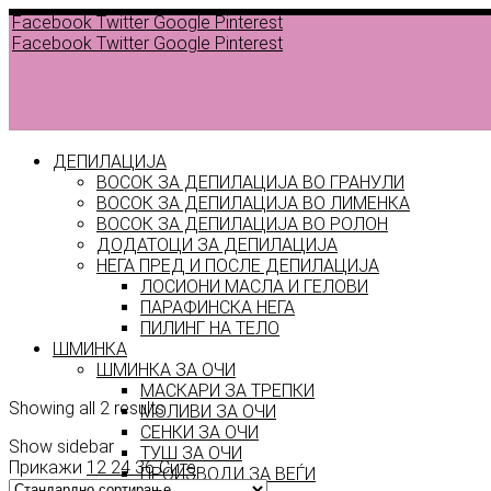
Facebook
Twitter
Google
Pinterest
Facebook
Twitter
Google
Pinterest
ДЕПИЛАЦИЈА
ВОСОК ЗА ДЕПИЛАЦИЈА ВО ГРАНУЛИ
ВОСОК ЗА ДЕПИЛАЦИЈА ВО ЛИМЕНКА
ВОСОК ЗА ДЕПИЛАЦИЈА ВО РОЛОН
ДОДАТОЦИ ЗА ДЕПИЛАЦИЈА
НЕГА ПРЕД И ПОСЛЕ ДЕПИЛАЦИЈА
Back to
ЛОСИОНИ МАСЛА И ГЕЛОВИ
products
ПАРАФИНСКА НЕГА
ПИЛИНГ НА ТЕЛО
hd
ШМИНКА
ШМИНКА ЗА ОЧИ
МАСКАРИ ЗА ТРЕПКИ
Showing all 2 results
МОЛИВИ ЗА ОЧИ
СЕНКИ ЗА ОЧИ
Show sidebar
ТУШ ЗА ОЧИ
Прикажи
12
24
36
Сите
ПРОИЗВОДИ ЗА ВЕЃИ