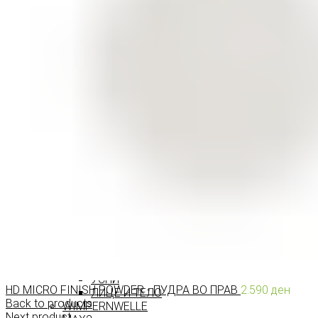
МАСКАРИ ЗА ТРЕПКИ
МОЛИВИ ЗА ОЧИ
СЕНКИ ЗА ОЧИ
ТУШ ЗА ОЧИ
ПРОИЗВОДИ ЗА ВЕЃИ
ШМИНКА ЗА УСНИ
КАРМИНИ И СЈАЕВИ ЗА УСНИ
МОЛИВИ ЗА УСНИ
ШМИНКА ЗА ЛИЦЕ
РУМЕНИЛА
ПУДРИ ЗА ЛИЦЕ
КОРЕКТОРИ ЗА ЛИЦЕ
ДОДАТОЦИ ЗА ШМИНКА
БРЕНДОВИ
DEBORAH MILANO
КОЛЕКЦИИ
СЕТОВИ
ITALWAX
KRYOLAN
ОЧИ
УСНИ
HD MICRO FINISH POWDER - ПУДРА ВО ПРАВ
2.590
ден
ЛИЦЕ И ТЕЛО
Back to products
WIMPERNWELLE
Next product