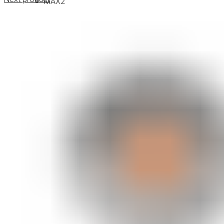
MAX2
СОВЕТИ
СОВЕТИ ЗА ДЕПИЛАЦИЈА
СОВЕТИ ЗА ШМИНКА
СОВЕТИ ЗА НЕГА НА КОЖА
СОВЕТИ ЗА КОЗМЕТИЧАРИ
КОНТАКТ
0
items
/
0
ден
Menu
0
items
/
0
ден