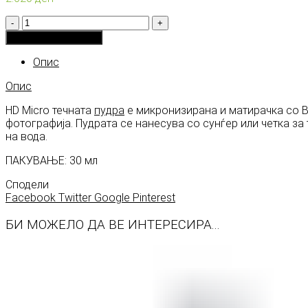
Количина
Додади во кошничка
Опис
Опис
HD Micro течната
пудра
е микронизирана и матирачка со Ви
фотографија. Пудрата се нанесува со сунѓер или четка за 
на вода.
ПАКУВАЊЕ: 30 мл
Сподели
Facebook
Twitter
Google
Pinterest
БИ МОЖЕЛО ДА ВЕ ИНТЕРЕСИРА...