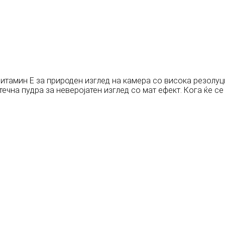
тамин Е за природен изглед на камера со висока резолуција
течна пудра за неверојатен изглед со мат ефект. Кога ќе с