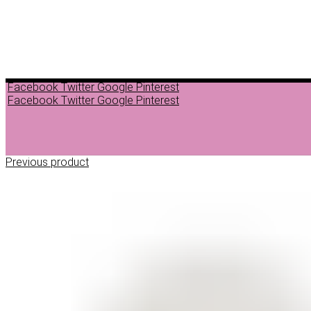
Facebook
Twitter
Google
Pinterest
Facebook
Twitter
Google
Pinterest
Previous product
ДЕПИЛАЦИЈА
ВОСОК ЗА ДЕПИЛАЦИЈА ВО ГРАНУЛИ
ВОСОК ЗА ДЕПИЛАЦИЈА ВО ЛИМЕНКА
ВОСОК ЗА ДЕПИЛАЦИЈА ВО РОЛОН
ДОДАТОЦИ ЗА ДЕПИЛАЦИЈА
НЕГА ПРЕД И ПОСЛЕ ДЕПИЛАЦИЈА
ЛОСИОНИ МАСЛА И ГЕЛОВИ
ПАРАФИНСКА НЕГА
ПИЛИНГ НА ТЕЛО
ШМИНКА
ШМИНКА ЗА ОЧИ