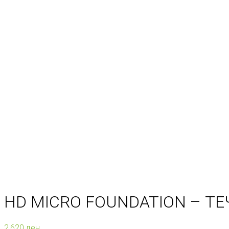
HD MICRO FOUNDATION – Т
2.620
ден