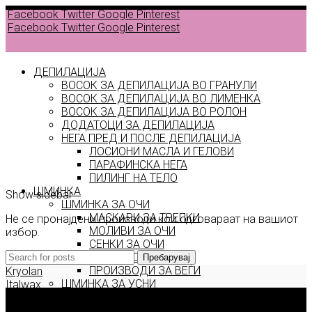
Facebook
Twitter
Google
Pinterest
Facebook
Twitter
Google
Pinterest
ДЕПИЛАЦИЈА
ВОСОК ЗА ДЕПИЛАЦИЈА ВО ГРАНУЛИ
ВОСОК ЗА ДЕПИЛАЦИЈА ВО ЛИМЕНКА
Back to
ВОСОК ЗА ДЕПИЛАЦИЈА ВО РОЛОН
products
ДОДАТОЦИ ЗА ДЕПИЛАЦИЈА
НЕГА ПРЕД И ПОСЛЕ ДЕПИЛАЦИЈА
ЛОСИОНИ МАСЛА И ГЕЛОВИ
hero
ПАРАФИНСКА НЕГА
ПИЛИНГ НА ТЕЛО
ШМИНКА
Show sidebar
ШМИНКА ЗА ОЧИ
МАСКАРИ ЗА ТРЕПКИ
Не се пронајдени производи кои одговараат на вашиот
МОЛИВИ ЗА ОЧИ
избор.
СЕНКИ ЗА ОЧИ
ТУШ ЗА ОЧИ
Пребарувај
ПРОИЗВОДИ ЗА ВЕЃИ
Kryolan
ШМИНКА ЗА УСНИ
Italwax
КАРМИНИ И СЈАЕВИ ЗА УСНИ
Deborah Milano
МОЛИВИ ЗА УСНИ