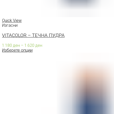
Quick View
Изгасни
VITACOLOR – ТЕЧНА ПУДРА
Price
1.180
ден
–
1.620
ден
range:
Изберете опции
1.180 ден
through
1.620 ден