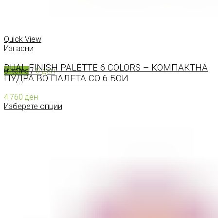
0
items
/
0
ден
Menu
Quick View
Изгасни
DUAL FINISH PALETTE 6 COLORS – КОМПАКТНА
0
items
/
0
ден
ПУДРА ВО ПАЛЕТА СО 6 БОИ
4.760
ден
Изберете опции