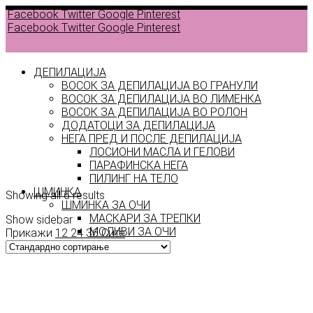
Facebook
Twitter
Google
Pinterest
Facebook
Twitter
Google
Pinterest
ДЕПИЛАЦИЈА
ВОСОК ЗА ДЕПИЛАЦИЈА ВО ГРАНУЛИ
ВОСОК ЗА ДЕПИЛАЦИЈА ВО ЛИМЕНКА
Back to
ВОСОК ЗА ДЕПИЛАЦИЈА ВО РОЛОН
products
ДОДАТОЦИ ЗА ДЕПИЛАЦИЈА
НЕГА ПРЕД И ПОСЛЕ ДЕПИЛАЦИЈА
ЛОСИОНИ МАСЛА И ГЕЛОВИ
крем
ПАРАФИНСКА НЕГА
ПИЛИНГ НА ТЕЛО
ШМИНКА
Showing all 6 results
ШМИНКА ЗА ОЧИ
МАСКАРИ ЗА ТРЕПКИ
Show sidebar
МОЛИВИ ЗА ОЧИ
Прикажи
12
24
36
Сите
СЕНКИ ЗА ОЧИ
ТУШ ЗА ОЧИ
ПРОИЗВОДИ ЗА ВЕЃИ
ШМИНКА ЗА УСНИ
КАРМИНИ И СЈАЕВИ ЗА УСНИ
МОЛИВИ ЗА УСНИ