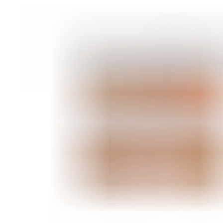
ШМИНКА ЗА ЛИЦЕ
РУМЕНИЛА
ПУДРИ ЗА ЛИЦЕ
КОРЕКТОРИ ЗА ЛИЦЕ
ДОДАТОЦИ ЗА ШМИНКА
БРЕНДОВИ
DEBORAH MILANO
КОЛЕКЦИИ
СЕТОВИ
ITALWAX
KRYOLAN
ОЧИ
УСНИ
ЛИЦЕ И ТЕЛО
WIMPERNWELLE
MAX2
СОВЕТИ
СОВЕТИ ЗА ДЕПИЛАЦИЈА
СОВЕТИ ЗА ШМИНКА
СОВЕТИ ЗА НЕГА НА КОЖА
СОВЕТИ ЗА КОЗМЕТИЧАРИ
КОНТАКТ