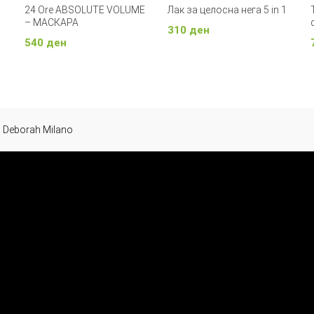
24 Ore ABSOLUTE VOLUME
Лак за целосна нега 5 in 1
– МАСКАРА
310
ден
540
ден
Додади Во Кошничка
Додади Во Кошничка
Deborah Milano