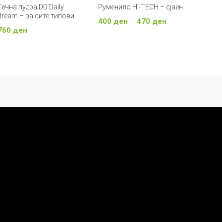
Течна пудра DD Daily
Руменило HI-TECH – сјаен
dream – за сите типови
Price
400
ден
–
470
ден
760
ден
range:
Изберете Опции
Изберете Опции
400 ден
through
470 ден