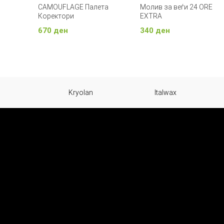
CAMOUFLAGE Палета
Молив за веѓи 24 ORE
Коректори
EXTRA
670
ден
340
ден
Додади Во Кошничка
Изберете Опции
Kryolan
Italwax