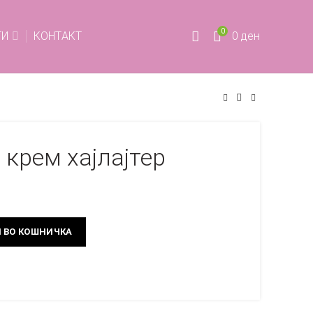
0
ТИ
КОНТАКТ
0
ден
крем хајлајтер
 ВО КОШНИЧКА