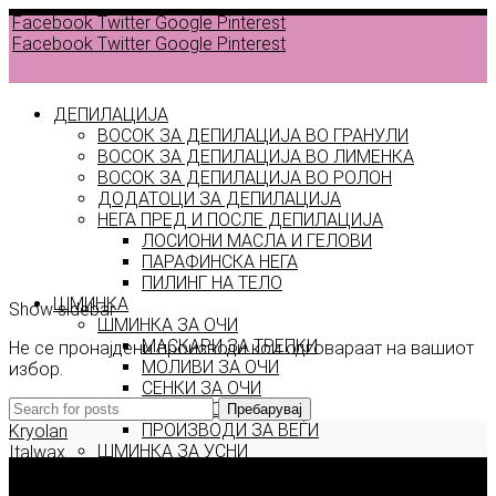
Facebook
Twitter
Google
Pinterest
Facebook
Twitter
Google
Pinterest
ДЕПИЛАЦИЈА
ВОСОК ЗА ДЕПИЛАЦИЈА ВО ГРАНУЛИ
ВОСОК ЗА ДЕПИЛАЦИЈА ВО ЛИМЕНКА
Back to
ВОСОК ЗА ДЕПИЛАЦИЈА ВО РОЛОН
products
ДОДАТОЦИ ЗА ДЕПИЛАЦИЈА
НЕГА ПРЕД И ПОСЛЕ ДЕПИЛАЦИЈА
ЛОСИОНИ МАСЛА И ГЕЛОВИ
la belle
ПАРАФИНСКА НЕГА
ПИЛИНГ НА ТЕЛО
ШМИНКА
Show sidebar
ШМИНКА ЗА ОЧИ
МАСКАРИ ЗА ТРЕПКИ
Не се пронајдени производи кои одговараат на вашиот
МОЛИВИ ЗА ОЧИ
избор.
СЕНКИ ЗА ОЧИ
ТУШ ЗА ОЧИ
Пребарувај
ПРОИЗВОДИ ЗА ВЕЃИ
Kryolan
ШМИНКА ЗА УСНИ
Italwax
КАРМИНИ И СЈАЕВИ ЗА УСНИ
Deborah Milano
МОЛИВИ ЗА УСНИ