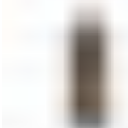
ШМИНКА ЗА ЛИЦЕ
РУМЕНИЛА
ПУДРИ ЗА ЛИЦЕ
КОРЕКТОРИ ЗА ЛИЦЕ
ДОДАТОЦИ ЗА ШМИНКА
БРЕНДОВИ
DEBORAH MILANO
КОЛЕКЦИИ
СЕТОВИ
ITALWAX
KRYOLAN
ОЧИ
УСНИ
ЛИЦЕ И ТЕЛО
WIMPERNWELLE
MAX2
СОВЕТИ
СОВЕТИ ЗА ДЕПИЛАЦИЈА
СОВЕТИ ЗА ШМИНКА
СОВЕТИ ЗА НЕГА НА КОЖА
СОВЕТИ ЗА КОЗМЕТИЧАРИ
КОНТАКТ