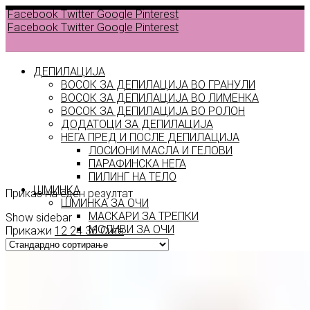
Facebook
Twitter
Google
Pinterest
Facebook
Twitter
Google
Pinterest
ДЕПИЛАЦИЈА
ВОСОК ЗА ДЕПИЛАЦИЈА ВО ГРАНУЛИ
ВОСОК ЗА ДЕПИЛАЦИЈА ВО ЛИМЕНКА
Back to
ВОСОК ЗА ДЕПИЛАЦИЈА ВО РОЛОН
products
ДОДАТОЦИ ЗА ДЕПИЛАЦИЈА
НЕГА ПРЕД И ПОСЛЕ ДЕПИЛАЦИЈА
ЛОСИОНИ МАСЛА И ГЕЛОВИ
macedonia
ПАРАФИНСКА НЕГА
ПИЛИНГ НА ТЕЛО
ШМИНКА
Приказ на еден резултат
ШМИНКА ЗА ОЧИ
МАСКАРИ ЗА ТРЕПКИ
Show sidebar
МОЛИВИ ЗА ОЧИ
Прикажи
12
24
36
Сите
СЕНКИ ЗА ОЧИ
ТУШ ЗА ОЧИ
ПРОИЗВОДИ ЗА ВЕЃИ
ШМИНКА ЗА УСНИ
КАРМИНИ И СЈАЕВИ ЗА УСНИ
МОЛИВИ ЗА УСНИ