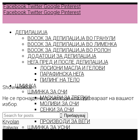
Facebook
Twitter
Google
Pinterest
Facebook
Twitter
Google
Pinterest
ДЕПИЛАЦИЈА
ВОСОК ЗА ДЕПИЛАЦИЈА ВО ГРАНУЛИ
ВОСОК ЗА ДЕПИЛАЦИЈА ВО ЛИМЕНКА
Back to
ВОСОК ЗА ДЕПИЛАЦИЈА ВО РОЛОН
products
ДОДАТОЦИ ЗА ДЕПИЛАЦИЈА
НЕГА ПРЕД И ПОСЛЕ ДЕПИЛАЦИЈА
ЛОСИОНИ МАСЛА И ГЕЛОВИ
мирис
ПАРАФИНСКА НЕГА
ПИЛИНГ НА ТЕЛО
ШМИНКА
Show sidebar
ШМИНКА ЗА ОЧИ
МАСКАРИ ЗА ТРЕПКИ
Не се пронајдени производи кои одговараат на вашиот
МОЛИВИ ЗА ОЧИ
избор.
СЕНКИ ЗА ОЧИ
ТУШ ЗА ОЧИ
Пребарувај
ПРОИЗВОДИ ЗА ВЕЃИ
Kryolan
ШМИНКА ЗА УСНИ
Italwax
КАРМИНИ И СЈАЕВИ ЗА УСНИ
Deborah Milano
МОЛИВИ ЗА УСНИ