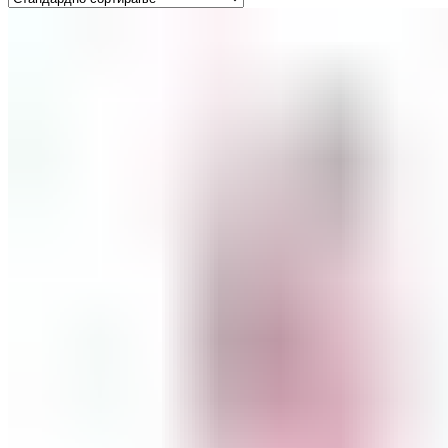
ШМИНКА ЗА УСНИ
КАРМИНИ И СЈАЕВИ ЗА УСНИ
МОЛИВИ ЗА УСНИ
ШМИНКА ЗА ЛИЦЕ
РУМЕНИЛА
ПУДРИ ЗА ЛИЦЕ
КОРЕКТОРИ ЗА ЛИЦЕ
ДОДАТОЦИ ЗА ШМИНКА
БРЕНДОВИ
DEBORAH MILANO
КОЛЕКЦИИ
СЕТОВИ
ITALWAX
KRYOLAN
ОЧИ
УСНИ
ЛИЦЕ И ТЕЛО
WIMPERNWELLE
MAX2
СОВЕТИ
СОВЕТИ ЗА ДЕПИЛАЦИЈА
СОВЕТИ ЗА ШМИНКА
СОВЕТИ ЗА НЕГА НА КОЖА
СОВЕТИ ЗА КОЗМЕТИЧАРИ