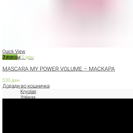
КОНТАКТ
0
items
/
0
ден
Menu
Quick View
Изгасни
0
items
/
0
ден
MASCARA MY POWER VOLUME – МАСКАРА
530
ден
Додади во кошничка
Kryolan
Italwax
Deborah Milano