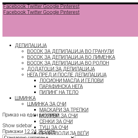
Facebook
Twitter
Google
Pinterest
Facebook
Twitter
Google
Pinterest
ДЕПИЛАЦИЈА
ВОСОК ЗА ДЕПИЛАЦИЈА ВО ГРАНУЛИ
ВОСОК ЗА ДЕПИЛАЦИЈА ВО ЛИМЕНКА
ВОСОК ЗА ДЕПИЛАЦИЈА ВО РОЛОН
ДОДАТОЦИ ЗА ДЕПИЛАЦИЈА
НЕГА ПРЕД И ПОСЛЕ ДЕПИЛАЦИЈА
Back to
ЛОСИОНИ МАСЛА И ГЕЛОВИ
products
ПАРАФИНСКА НЕГА
ПИЛИНГ НА ТЕЛО
my
ШМИНКА
ШМИНКА ЗА ОЧИ
МАСКАРИ ЗА ТРЕПКИ
Приказ на еден резултат
МОЛИВИ ЗА ОЧИ
СЕНКИ ЗА ОЧИ
Show sidebar
ТУШ ЗА ОЧИ
Прикажи
12
24
36
Сите
ПРОИЗВОДИ ЗА ВЕЃИ