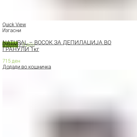
0
items
/
0
ден
Menu
Quick View
Изгасни
NATURAL – ВОСОК ЗА ДЕПИЛАЦИЈА ВО
0
items
/
0
ден
ГРАНУЛИ 1кг
715
ден
Додади во кошничка