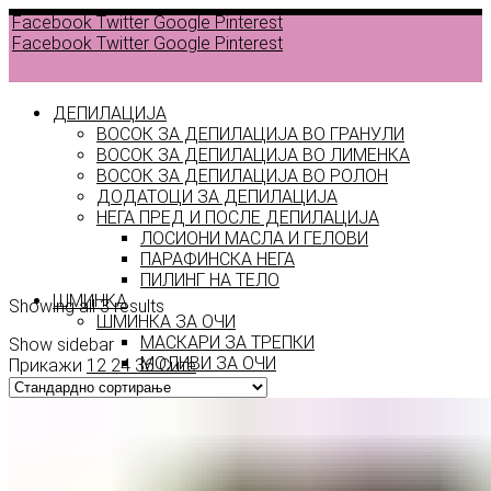
Facebook
Twitter
Google
Pinterest
Facebook
Twitter
Google
Pinterest
ДЕПИЛАЦИЈА
ВОСОК ЗА ДЕПИЛАЦИЈА ВО ГРАНУЛИ
ВОСОК ЗА ДЕПИЛАЦИЈА ВО ЛИМЕНКА
Back to
ВОСОК ЗА ДЕПИЛАЦИЈА ВО РОЛОН
products
ДОДАТОЦИ ЗА ДЕПИЛАЦИЈА
НЕГА ПРЕД И ПОСЛЕ ДЕПИЛАЦИЈА
ЛОСИОНИ МАСЛА И ГЕЛОВИ
natural
ПАРАФИНСКА НЕГА
ПИЛИНГ НА ТЕЛО
ШМИНКА
Showing all 3 results
ШМИНКА ЗА ОЧИ
МАСКАРИ ЗА ТРЕПКИ
Show sidebar
МОЛИВИ ЗА ОЧИ
Прикажи
12
24
36
Сите
СЕНКИ ЗА ОЧИ
ТУШ ЗА ОЧИ
ПРОИЗВОДИ ЗА ВЕЃИ
ШМИНКА ЗА УСНИ
КАРМИНИ И СЈАЕВИ ЗА УСНИ
МОЛИВИ ЗА УСНИ