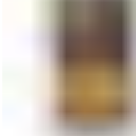
ШМИНКА ЗА ЛИЦЕ
РУМЕНИЛА
ПУДРИ ЗА ЛИЦЕ
КОРЕКТОРИ ЗА ЛИЦЕ
ДОДАТОЦИ ЗА ШМИНКА
БРЕНДОВИ
DEBORAH MILANO
КОЛЕКЦИИ
СЕТОВИ
ITALWAX
KRYOLAN
ОЧИ
УСНИ
ЛИЦЕ И ТЕЛО
WIMPERNWELLE
MAX2
СОВЕТИ
СОВЕТИ ЗА ДЕПИЛАЦИЈА
СОВЕТИ ЗА ШМИНКА
СОВЕТИ ЗА НЕГА НА КОЖА
СОВЕТИ ЗА КОЗМЕТИЧАРИ
КОНТАКТ