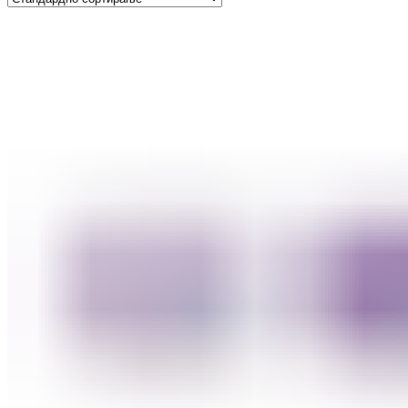
ШМИНКА ЗА УСНИ
КАРМИНИ И СЈАЕВИ ЗА УСНИ
МОЛИВИ ЗА УСНИ
ШМИНКА ЗА ЛИЦЕ
РУМЕНИЛА
ПУДРИ ЗА ЛИЦЕ
КОРЕКТОРИ ЗА ЛИЦЕ
ДОДАТОЦИ ЗА ШМИНКА
БРЕНДОВИ
DEBORAH MILANO
КОЛЕКЦИИ
СЕТОВИ
ITALWAX
KRYOLAN
ОЧИ
УСНИ
ЛИЦЕ И ТЕЛО
WIMPERNWELLE
MAX2
СОВЕТИ
СОВЕТИ ЗА ДЕПИЛАЦИЈА
СОВЕТИ ЗА ШМИНКА
СОВЕТИ ЗА НЕГА НА КОЖА
СОВЕТИ ЗА КОЗМЕТИЧАРИ