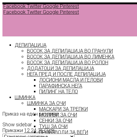
Facebook
Twitter
Google
Pinterest
Facebook
Twitter
Google
Pinterest
ДЕПИЛАЦИЈА
ВОСОК ЗА ДЕПИЛАЦИЈА ВО ГРАНУЛИ
ВОСОК ЗА ДЕПИЛАЦИЈА ВО ЛИМЕНКА
ВОСОК ЗА ДЕПИЛАЦИЈА ВО РОЛОН
ДОДАТОЦИ ЗА ДЕПИЛАЦИЈА
НЕГА ПРЕД И ПОСЛЕ ДЕПИЛАЦИЈА
Back to
ЛОСИОНИ МАСЛА И ГЕЛОВИ
products
ПАРАФИНСКА НЕГА
ПИЛИНГ НА ТЕЛО
паста
ШМИНКА
ШМИНКА ЗА ОЧИ
МАСКАРИ ЗА ТРЕПКИ
Приказ на еден резултат
МОЛИВИ ЗА ОЧИ
СЕНКИ ЗА ОЧИ
Show sidebar
ТУШ ЗА ОЧИ
Прикажи
12
24
36
Сите
ПРОИЗВОДИ ЗА ВЕЃИ