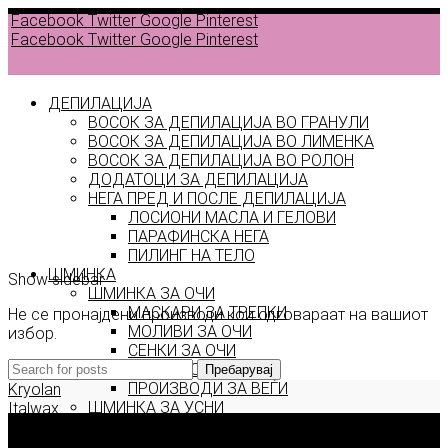
Facebook
Twitter
Google
Pinterest
Facebook
Twitter
Google
Pinterest
ДЕПИЛАЦИЈА
ВОСОК ЗА ДЕПИЛАЦИЈА ВО ГРАНУЛИ
ВОСОК ЗА ДЕПИЛАЦИЈА ВО ЛИМЕНКА
Back to
ВОСОК ЗА ДЕПИЛАЦИЈА ВО РОЛОН
products
ДОДАТОЦИ ЗА ДЕПИЛАЦИЈА
НЕГА ПРЕД И ПОСЛЕ ДЕПИЛАЦИЈА
ЛОСИОНИ МАСЛА И ГЕЛОВИ
platinum
ПАРАФИНСКА НЕГА
ПИЛИНГ НА ТЕЛО
ШМИНКА
Show sidebar
ШМИНКА ЗА ОЧИ
МАСКАРИ ЗА ТРЕПКИ
Не се пронајдени производи кои одговараат на вашиот
МОЛИВИ ЗА ОЧИ
избор.
СЕНКИ ЗА ОЧИ
ТУШ ЗА ОЧИ
Пребарувај
ПРОИЗВОДИ ЗА ВЕЃИ
Kryolan
ШМИНКА ЗА УСНИ
Italwax
КАРМИНИ И СЈАЕВИ ЗА УСНИ
Deborah Milano
МОЛИВИ ЗА УСНИ