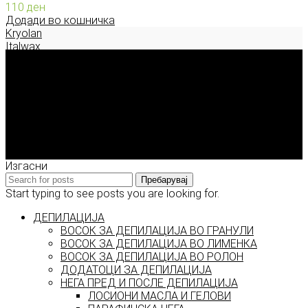
110
ден
Додади во кошничка
Kryolan
Italwax
Deborah Milano
Enigma Solution Dooel
tel: 00389 72 310 343
e-mail: info@model.mk
2026 © model.mk
Изгасни
Пребарувај
Start typing to see posts you are looking for.
ДЕПИЛАЦИЈА
ВОСОК ЗА ДЕПИЛАЦИЈА ВО ГРАНУЛИ
ВОСОК ЗА ДЕПИЛАЦИЈА ВО ЛИМЕНКА
ВОСОК ЗА ДЕПИЛАЦИЈА ВО РОЛОН
ДОДАТОЦИ ЗА ДЕПИЛАЦИЈА
НЕГА ПРЕД И ПОСЛЕ ДЕПИЛАЦИЈА
ЛОСИОНИ МАСЛА И ГЕЛОВИ