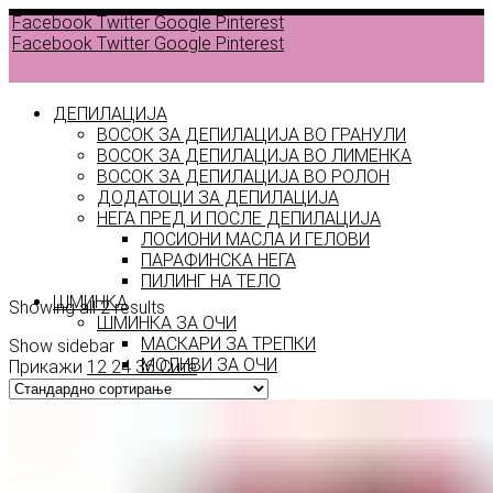
Facebook
Twitter
Google
Pinterest
Facebook
Twitter
Google
Pinterest
ДЕПИЛАЦИЈА
ВОСОК ЗА ДЕПИЛАЦИЈА ВО ГРАНУЛИ
ВОСОК ЗА ДЕПИЛАЦИЈА ВО ЛИМЕНКА
Back to
ВОСОК ЗА ДЕПИЛАЦИЈА ВО РОЛОН
products
ДОДАТОЦИ ЗА ДЕПИЛАЦИЈА
НЕГА ПРЕД И ПОСЛЕ ДЕПИЛАЦИЈА
ЛОСИОНИ МАСЛА И ГЕЛОВИ
роза
ПАРАФИНСКА НЕГА
ПИЛИНГ НА ТЕЛО
ШМИНКА
Showing all 2 results
ШМИНКА ЗА ОЧИ
МАСКАРИ ЗА ТРЕПКИ
Show sidebar
МОЛИВИ ЗА ОЧИ
Прикажи
12
24
36
Сите
СЕНКИ ЗА ОЧИ
ТУШ ЗА ОЧИ
ПРОИЗВОДИ ЗА ВЕЃИ
ШМИНКА ЗА УСНИ
КАРМИНИ И СЈАЕВИ ЗА УСНИ
МОЛИВИ ЗА УСНИ