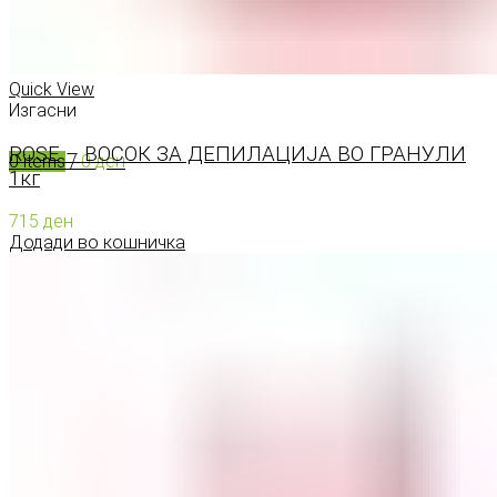
0
items
/
0
ден
Menu
Quick View
Изгасни
ROSE – ВОСОК ЗА ДЕПИЛАЦИЈА ВО ГРАНУЛИ
0
items
/
0
ден
1кг
715
ден
Додади во кошничка