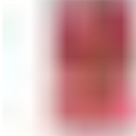
ШМИНКА ЗА ЛИЦЕ
РУМЕНИЛА
ПУДРИ ЗА ЛИЦЕ
КОРЕКТОРИ ЗА ЛИЦЕ
ДОДАТОЦИ ЗА ШМИНКА
БРЕНДОВИ
DEBORAH MILANO
КОЛЕКЦИИ
СЕТОВИ
ITALWAX
KRYOLAN
ОЧИ
УСНИ
ЛИЦЕ И ТЕЛО
WIMPERNWELLE
MAX2
СОВЕТИ
СОВЕТИ ЗА ДЕПИЛАЦИЈА
СОВЕТИ ЗА ШМИНКА
СОВЕТИ ЗА НЕГА НА КОЖА
СОВЕТИ ЗА КОЗМЕТИЧАРИ
КОНТАКТ