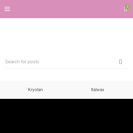
0
Шампон
Kryolan
Italwax