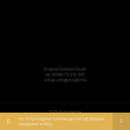
Enigma Solution Dooel
tel: 00389 72 310 343
e-mail: info@model.mk
2026 © model.mk
Не се пронајдени производи кои одговараат
на вашиот избор.