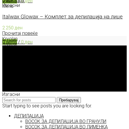
0
items
/
0
ден
Изгасни
Menu
Italwax Glowax – Комплет за депилација на лице
2.250
ден
Прочитај повеќе
Kryolan
0
items
/
0
ден
Italwax
Deborah Milano
Enigma Solution Dooel
tel: 00389 72 310 343
e-mail: info@model.mk
2026 © model.mk
Изгасни
Пребарувај
Start typing to see posts you are looking for.
ДЕПИЛАЦИЈА
ВОСОК ЗА ДЕПИЛАЦИЈА ВО ГРАНУЛИ
ВОСОК ЗА ДЕПИЛАЦИЈА ВО ЛИМЕНКА