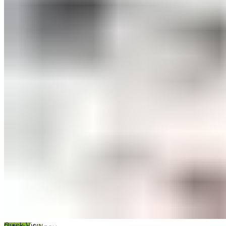
ШМИНКА ЗА ЛИЦЕ
РУМЕНИЛА
ПУДРИ ЗА ЛИЦЕ
КОРЕКТОРИ ЗА ЛИЦЕ
ДОДАТОЦИ ЗА ШМИНКА
БРЕНДОВИ
DEBORAH MILANO
КОЛЕКЦИИ
СЕТОВИ
ITALWAX
KRYOLAN
ОЧИ
УСНИ
ЛИЦЕ И ТЕЛО
WIMPERNWELLE
MAX2
СОВЕТИ
СОВЕТИ ЗА ДЕПИЛАЦИЈА
СОВЕТИ ЗА ШМИНКА
СОВЕТИ ЗА НЕГА НА КОЖА
СОВЕТИ ЗА КОЗМЕТИЧАРИ
КОНТАКТ
Quick View