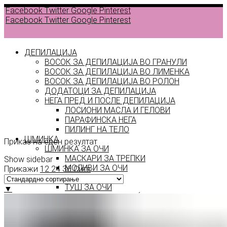
Facebook
Twitter
Google
Pinterest
Facebook
Twitter
Google
Pinterest
ДЕПИЛАЦИЈА
ВОСОК ЗА ДЕПИЛАЦИЈА ВО ГРАНУЛИ
ВОСОК ЗА ДЕПИЛАЦИЈА ВО ЛИМЕНКА
Back to
ВОСОК ЗА ДЕПИЛАЦИЈА ВО РОЛОН
products
ДОДАТОЦИ ЗА ДЕПИЛАЦИЈА
НЕГА ПРЕД И ПОСЛЕ ДЕПИЛАЦИЈА
ЛОСИОНИ МАСЛА И ГЕЛОВИ
шпатули
ПАРАФИНСКА НЕГА
ПИЛИНГ НА ТЕЛО
ШМИНКА
Приказ на еден резултат
ШМИНКА ЗА ОЧИ
МАСКАРИ ЗА ТРЕПКИ
Show sidebar
МОЛИВИ ЗА ОЧИ
Прикажи
12
24
36
Сите
СЕНКИ ЗА ОЧИ
ТУШ ЗА ОЧИ
▼
ПРОИЗВОДИ ЗА ВЕЃИ
ШМИНКА ЗА УСНИ
КАРМИНИ И СЈАЕВИ ЗА УСНИ
МОЛИВИ ЗА УСНИ