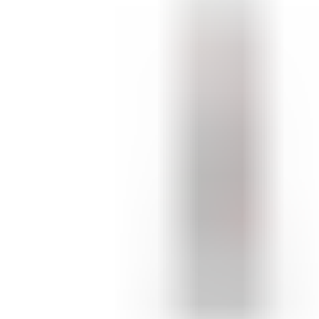
ШМИНКА ЗА ЛИЦЕ
РУМЕНИЛА
ПУДРИ ЗА ЛИЦЕ
КОРЕКТОРИ ЗА ЛИЦЕ
ДОДАТОЦИ ЗА ШМИНКА
БРЕНДОВИ
DEBORAH MILANO
КОЛЕКЦИИ
СЕТОВИ
ITALWAX
KRYOLAN
ОЧИ
УСНИ
ЛИЦЕ И ТЕЛО
WIMPERNWELLE
MAX2
СОВЕТИ
СОВЕТИ ЗА ДЕПИЛАЦИЈА
СОВЕТИ ЗА ШМИНКА
СОВЕТИ ЗА НЕГА НА КОЖА
СОВЕТИ ЗА КОЗМЕТИЧАРИ
КОНТАКТ