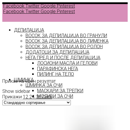
Facebook
Twitter
Google
Pinterest
Facebook
Twitter
Google
Pinterest
ДЕПИЛАЦИЈА
ВОСОК ЗА ДЕПИЛАЦИЈА ВО ГРАНУЛИ
ВОСОК ЗА ДЕПИЛАЦИЈА ВО ЛИМЕНКА
Back to
ВОСОК ЗА ДЕПИЛАЦИЈА ВО РОЛОН
products
ДОДАТОЦИ ЗА ДЕПИЛАЦИЈА
НЕГА ПРЕД И ПОСЛЕ ДЕПИЛАЦИЈА
ЛОСИОНИ МАСЛА И ГЕЛОВИ
специјален
ПАРАФИНСКА НЕГА
ПИЛИНГ НА ТЕЛО
ШМИНКА
Приказ на еден резултат
ШМИНКА ЗА ОЧИ
МАСКАРИ ЗА ТРЕПКИ
Show sidebar
МОЛИВИ ЗА ОЧИ
Прикажи
12
24
36
Сите
СЕНКИ ЗА ОЧИ
ТУШ ЗА ОЧИ
ПРОИЗВОДИ ЗА ВЕЃИ
ШМИНКА ЗА УСНИ
КАРМИНИ И СЈАЕВИ ЗА УСНИ
МОЛИВИ ЗА УСНИ