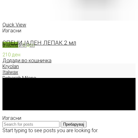
0
items
/
0
ден
Menu
Quick View
Изгасни
СПЕЦИЈАЛЕН ЛЕПАК 2 мл
0
items
/
0
ден
210
ден
Додади во кошничка
Kryolan
Italwax
Deborah Milano
Корисни информации
За Model.mk
Контакт
Достава, плаќање и враќање
Изгасни
Пребарувај
Start typing to see posts you are looking for.