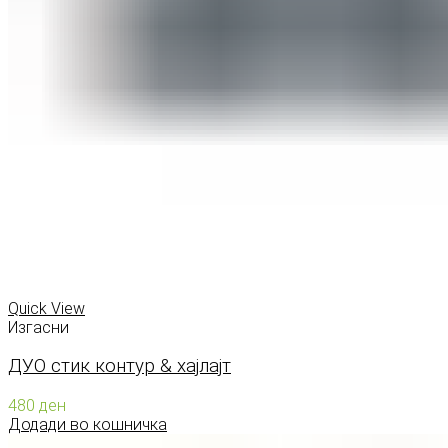
Quick View
Изгасни
ДУО стик контур & хајлајт
480
ден
Додади во кошничка