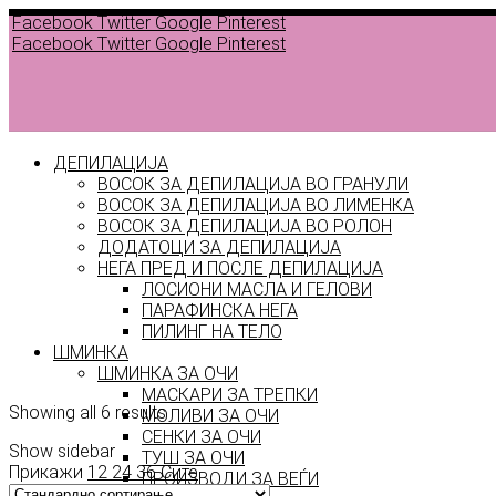
Facebook
Twitter
Google
Pinterest
Facebook
Twitter
Google
Pinterest
ДЕПИЛАЦИЈА
ВОСОК ЗА ДЕПИЛАЦИЈА ВО ГРАНУЛИ
ВОСОК ЗА ДЕПИЛАЦИЈА ВО ЛИМЕНКА
ВОСОК ЗА ДЕПИЛАЦИЈА ВО РОЛОН
ДОДАТОЦИ ЗА ДЕПИЛАЦИЈА
НЕГА ПРЕД И ПОСЛЕ ДЕПИЛАЦИЈА
Back to
ЛОСИОНИ МАСЛА И ГЕЛОВИ
products
ПАРАФИНСКА НЕГА
ПИЛИНГ НА ТЕЛО
стик
ШМИНКА
ШМИНКА ЗА ОЧИ
МАСКАРИ ЗА ТРЕПКИ
Showing all 6 results
МОЛИВИ ЗА ОЧИ
СЕНКИ ЗА ОЧИ
Show sidebar
ТУШ ЗА ОЧИ
Прикажи
12
24
36
Сите
ПРОИЗВОДИ ЗА ВЕЃИ