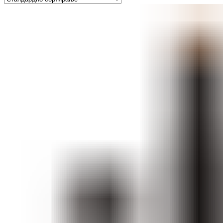
ШМИНКА ЗА УСНИ
КАРМИНИ И СЈАЕВИ ЗА УСНИ
МОЛИВИ ЗА УСНИ
ШМИНКА ЗА ЛИЦЕ
РУМЕНИЛА
ПУДРИ ЗА ЛИЦЕ
КОРЕКТОРИ ЗА ЛИЦЕ
ДОДАТОЦИ ЗА ШМИНКА
БРЕНДОВИ
DEBORAH MILANO
КОЛЕКЦИИ
СЕТОВИ
ITALWAX
KRYOLAN
ОЧИ
УСНИ
ЛИЦЕ И ТЕЛО
WIMPERNWELLE
MAX2
СОВЕТИ
СОВЕТИ ЗА ДЕПИЛАЦИЈА
СОВЕТИ ЗА ШМИНКА
СОВЕТИ ЗА НЕГА НА КОЖА
СОВЕТИ ЗА КОЗМЕТИЧАРИ