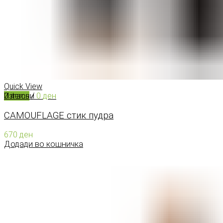
КОНТАКТ
0
items
/
0
ден
Menu
Quick View
Изгасни
0
items
/
0
ден
CAMOUFLAGE стик пудра
670
ден
Додади во кошничка