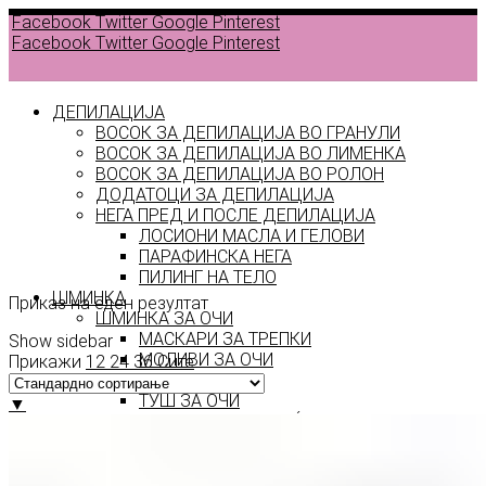
Facebook
Twitter
Google
Pinterest
Facebook
Twitter
Google
Pinterest
ДЕПИЛАЦИЈА
ВОСОК ЗА ДЕПИЛАЦИЈА ВО ГРАНУЛИ
ВОСОК ЗА ДЕПИЛАЦИЈА ВО ЛИМЕНКА
Back to
ВОСОК ЗА ДЕПИЛАЦИЈА ВО РОЛОН
products
ДОДАТОЦИ ЗА ДЕПИЛАЦИЈА
НЕГА ПРЕД И ПОСЛЕ ДЕПИЛАЦИЈА
ЛОСИОНИ МАСЛА И ГЕЛОВИ
термостат
ПАРАФИНСКА НЕГА
ПИЛИНГ НА ТЕЛО
ШМИНКА
Приказ на еден резултат
ШМИНКА ЗА ОЧИ
МАСКАРИ ЗА ТРЕПКИ
Show sidebar
МОЛИВИ ЗА ОЧИ
Прикажи
12
24
36
Сите
СЕНКИ ЗА ОЧИ
ТУШ ЗА ОЧИ
▼
ПРОИЗВОДИ ЗА ВЕЃИ
ШМИНКА ЗА УСНИ
КАРМИНИ И СЈАЕВИ ЗА УСНИ
МОЛИВИ ЗА УСНИ