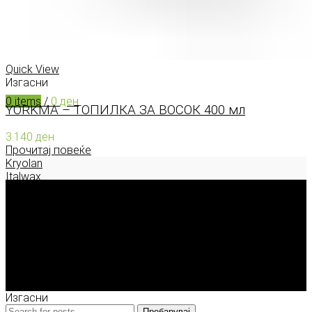
0
items
/
0
ден
Menu
Quick View
Изгасни
0
items
/
0
ден
YORKMA – ТОПИЛКА ЗА ВОСОК 400 мл
3.140
ден
Прочитај повеќе
Kryolan
Italwax
Deborah Milano
Enigma Solution Dooel
tel: 00389 72 310 343
e-mail: info@model.mk
2026 © model.mk
Изгасни
Пребарувај