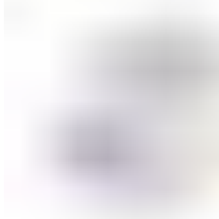
ШМИНКА ЗА ЛИЦЕ
РУМЕНИЛА
ПУДРИ ЗА ЛИЦЕ
КОРЕКТОРИ ЗА ЛИЦЕ
ДОДАТОЦИ ЗА ШМИНКА
БРЕНДОВИ
DEBORAH MILANO
КОЛЕКЦИИ
СЕТОВИ
ITALWAX
KRYOLAN
ОЧИ
УСНИ
ЛИЦЕ И ТЕЛО
WIMPERNWELLE
MAX2
СОВЕТИ
СОВЕТИ ЗА ДЕПИЛАЦИЈА
СОВЕТИ ЗА ШМИНКА
СОВЕТИ ЗА НЕГА НА КОЖА
СОВЕТИ ЗА КОЗМЕТИЧАРИ
КОНТАКТ