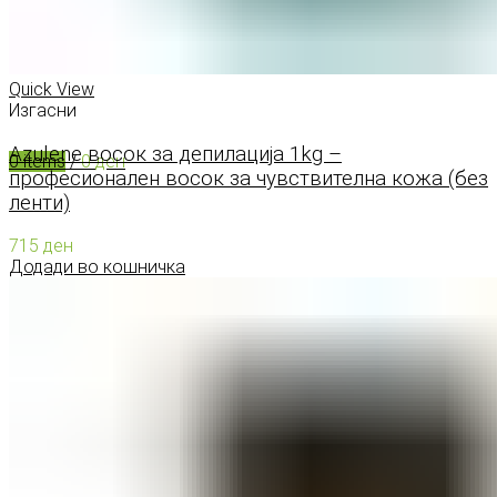
0
items
/
0
ден
Menu
Quick View
Изгасни
Azulene восок за депилација 1kg –
0
items
/
0
ден
професионален восок за чувствителна кожа (без
ленти)
715
ден
Додади во кошничка