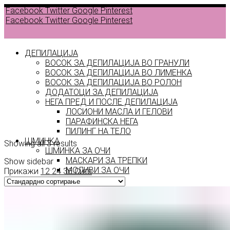
Facebook
Twitter
Google
Pinterest
Facebook
Twitter
Google
Pinterest
ДЕПИЛАЦИЈА
ВОСОК ЗА ДЕПИЛАЦИЈА ВО ГРАНУЛИ
ВОСОК ЗА ДЕПИЛАЦИЈА ВО ЛИМЕНКА
Back to
ВОСОК ЗА ДЕПИЛАЦИЈА ВО РОЛОН
products
ДОДАТОЦИ ЗА ДЕПИЛАЦИЈА
НЕГА ПРЕД И ПОСЛЕ ДЕПИЛАЦИЈА
ЛОСИОНИ МАСЛА И ГЕЛОВИ
wax
ПАРАФИНСКА НЕГА
ПИЛИНГ НА ТЕЛО
ШМИНКА
Showing all 3 results
ШМИНКА ЗА ОЧИ
МАСКАРИ ЗА ТРЕПКИ
Show sidebar
МОЛИВИ ЗА ОЧИ
Прикажи
12
24
36
Сите
СЕНКИ ЗА ОЧИ
ТУШ ЗА ОЧИ
ПРОИЗВОДИ ЗА ВЕЃИ
ШМИНКА ЗА УСНИ
КАРМИНИ И СЈАЕВИ ЗА УСНИ
МОЛИВИ ЗА УСНИ