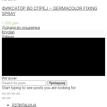
ФИКСАТОР ВО СПРЕЈ – DERMACOLOR FIXING
SPRAY
1.500
ден
Додади во кошничка
Kryolan
Italwax
Deborah Milano
Enigma Solution Dooel
tel: 00389 72 310 343
e-mail: info@model.mk
2026 © model.mk
Изгасни
Пребарувај
Start typing to see posts you are looking for.
ДЕПИЛАЦИЈА