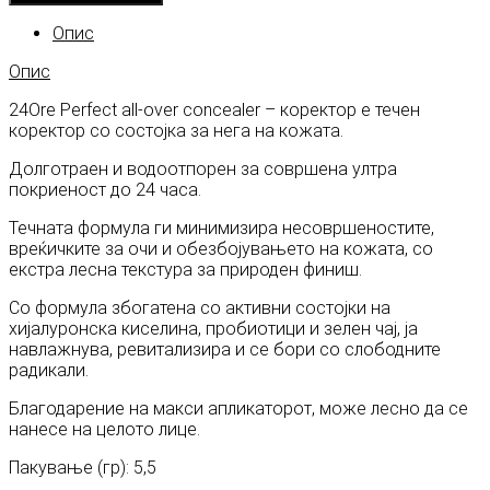
Опис
Опис
24Ore Perfect all-over concealer – коректор е течен
коректор со состојка за нега на кожата.
Долготраен и водоотпорен за совршена ултра
покриеност до 24 часа.
Течната формула ги минимизира несовршеностите,
вреќичките за очи и обезбојувањето на кожата, со
екстра лесна текстура за природен финиш.
Со формула збогатена со активни состојки на
хијалуронска киселина, пробиотици и зелен чај, ја
навлажнува, ревитализира и се бори со слободните
радикали.
Благодарение на макси апликаторот, може лесно да се
нанесе на целото лице.
Пакување (гр): 5,5