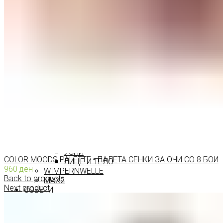
ПРОИЗВОДИ ЗА ВЕЃИ
ШМИНКА ЗА УСНИ
КАРМИНИ И СЈАЕВИ ЗА УСНИ
МОЛИВИ ЗА УСНИ
ШМИНКА ЗА ЛИЦЕ
РУМЕНИЛА
ПУДРИ ЗА ЛИЦЕ
КОРЕКТОРИ ЗА ЛИЦЕ
ДОДАТОЦИ ЗА ШМИНКА
БРЕНДОВИ
DEBORAH MILANO
КОЛЕКЦИИ
СЕТОВИ
ITALWAX
KRYOLAN
ОЧИ
УСНИ
COLOR MOODS PALETTE - ПАЛЕТА СЕНКИ ЗА ОЧИ СО 8 БОИ
ЛИЦЕ И ТЕЛО
960
ден
WIMPERNWELLE
Back to products
MAX2
Next product
СОВЕТИ
СОВЕТИ ЗА ДЕПИЛАЦИЈА
СОВЕТИ ЗА ШМИНКА
СОВЕТИ ЗА НЕГА НА КОЖА