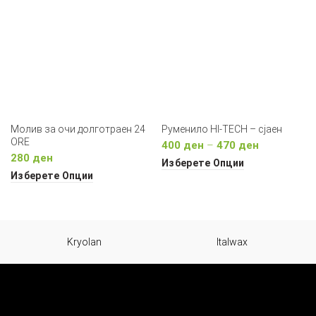
Молив за очи долготраен 24
Руменило HI-TECH – сјаен
ORE
Price
400
ден
–
470
ден
280
ден
range:
Изберете Опции
400 ден
Изберете Опции
through
470 ден
Kryolan
Italwax