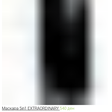
СОВЕТИ ЗА КОЗМЕТИЧАРИ
КОНТАКТ
0
items
/
0
ден
Menu
0
items
/
0
ден
Маскара 5in1 EXTRAORDINARY
540
ден