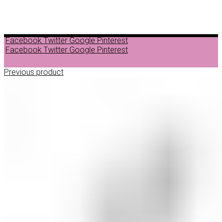
Facebook
Twitter
Google
Pinterest
Facebook
Twitter
Google
Pinterest
Previous product
ДЕПИЛАЦИЈА
ВОСОК ЗА ДЕПИЛАЦИЈА ВО ГРАНУЛИ
ВОСОК ЗА ДЕПИЛАЦИЈА ВО ЛИМЕНКА
ВОСОК ЗА ДЕПИЛАЦИЈА ВО РОЛОН
ДОДАТОЦИ ЗА ДЕПИЛАЦИЈА
НЕГА ПРЕД И ПОСЛЕ ДЕПИЛАЦИЈА
ЛОСИОНИ МАСЛА И ГЕЛОВИ
ПАРАФИНСКА НЕГА
ПИЛИНГ НА ТЕЛО
ШМИНКА
ШМИНКА ЗА ОЧИ
МАСКАРИ ЗА ТРЕПКИ
МОЛИВИ ЗА ОЧИ
СЕНКИ ЗА ОЧИ
ТУШ ЗА ОЧИ