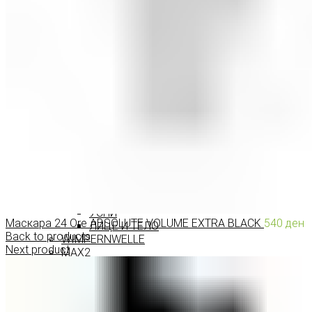
ПРОИЗВОДИ ЗА ВЕЃИ
ШМИНКА ЗА УСНИ
КАРМИНИ И СЈАЕВИ ЗА УСНИ
МОЛИВИ ЗА УСНИ
ШМИНКА ЗА ЛИЦЕ
РУМЕНИЛА
ПУДРИ ЗА ЛИЦЕ
КОРЕКТОРИ ЗА ЛИЦЕ
ДОДАТОЦИ ЗА ШМИНКА
БРЕНДОВИ
DEBORAH MILANO
КОЛЕКЦИИ
СЕТОВИ
ITALWAX
KRYOLAN
ОЧИ
УСНИ
Маскара 24 Ore ABSOLUTE VOLUME EXTRA BLACK
540
ден
ЛИЦЕ И ТЕЛО
Back to products
WIMPERNWELLE
Next product
MAX2
СОВЕТИ
СОВЕТИ ЗА ДЕПИЛАЦИЈА
СОВЕТИ ЗА ШМИНКА
СОВЕТИ ЗА НЕГА НА КОЖА