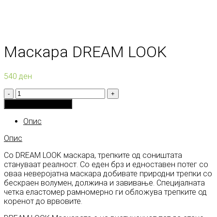
Маскара DREAM LOOK
540
ден
Количина
Додади во кошничка
Опис
Опис
Со DREAM LOOK маскара, трепките од соништата
стануваат реалност. Со еден брз и едноставен потег со
оваа неверојатна маскара добивате природни трепки со
бескраен волумен, должина и завивање. Специјалната
четка еластомер рамномерно ги обложува трепките од
коренот до врвовите.