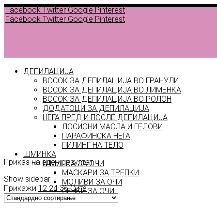
Facebook
Twitter
Google
Pinterest
Facebook
Twitter
Google
Pinterest
ДЕПИЛАЦИЈА
ВОСОК ЗА ДЕПИЛАЦИЈА ВО ГРАНУЛИ
ВОСОК ЗА ДЕПИЛАЦИЈА ВО ЛИМЕНКА
ВОСОК ЗА ДЕПИЛАЦИЈА ВО РОЛОН
ДОДАТОЦИ ЗА ДЕПИЛАЦИЈА
НЕГА ПРЕД И ПОСЛЕ ДЕПИЛАЦИЈА
ЛОСИОНИ МАСЛА И ГЕЛОВИ
NATURAL
ПАРАФИНСКА НЕГА
ПИЛИНГ НА ТЕЛО
ШМИНКА
Приказ на еден резултат
ШМИНКА ЗА ОЧИ
МАСКАРИ ЗА ТРЕПКИ
Show sidebar
МОЛИВИ ЗА ОЧИ
Прикажи
12
24
36
Сите
СЕНКИ ЗА ОЧИ
ТУШ ЗА ОЧИ
ПРОИЗВОДИ ЗА ВЕЃИ