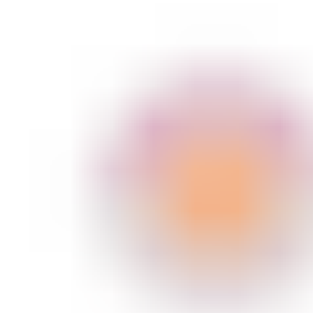
ШМИНКА ЗА УСНИ
КАРМИНИ И СЈАЕВИ ЗА УСНИ
МОЛИВИ ЗА УСНИ
ШМИНКА ЗА ЛИЦЕ
РУМЕНИЛА
ПУДРИ ЗА ЛИЦЕ
КОРЕКТОРИ ЗА ЛИЦЕ
ДОДАТОЦИ ЗА ШМИНКА
БРЕНДОВИ
DEBORAH MILANO
КОЛЕКЦИИ
СЕТОВИ
ITALWAX
KRYOLAN
ОЧИ
УСНИ
ЛИЦЕ И ТЕЛО
WIMPERNWELLE
MAX2
СОВЕТИ
СОВЕТИ ЗА ДЕПИЛАЦИЈА
СОВЕТИ ЗА ШМИНКА
СОВЕТИ ЗА НЕГА НА КОЖА
СОВЕТИ ЗА КОЗМЕТИЧАРИ