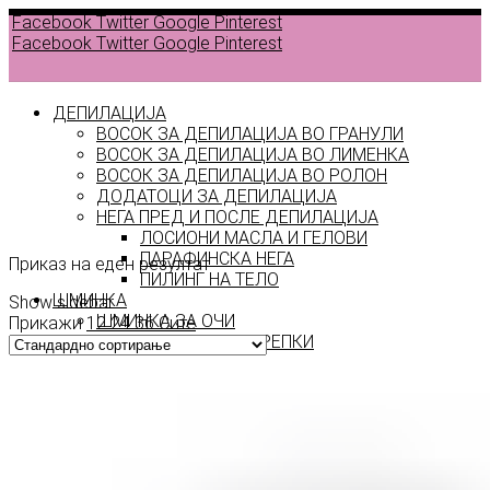
Facebook
Twitter
Google
Pinterest
Facebook
Twitter
Google
Pinterest
ДЕПИЛАЦИЈА
ВОСОК ЗА ДЕПИЛАЦИЈА ВО ГРАНУЛИ
ВОСОК ЗА ДЕПИЛАЦИЈА ВО ЛИМЕНКА
ВОСОК ЗА ДЕПИЛАЦИЈА ВО РОЛОН
ДОДАТОЦИ ЗА ДЕПИЛАЦИЈА
TL 2
НЕГА ПРЕД И ПОСЛЕ ДЕПИЛАЦИЈА
ЛОСИОНИ МАСЛА И ГЕЛОВИ
ПАРАФИНСКА НЕГА
Приказ на еден резултат
ПИЛИНГ НА ТЕЛО
ШМИНКА
Show sidebar
ШМИНКА ЗА ОЧИ
Прикажи
12
24
36
Сите
МАСКАРИ ЗА ТРЕПКИ
МОЛИВИ ЗА ОЧИ
СЕНКИ ЗА ОЧИ
ТУШ ЗА ОЧИ
ПРОИЗВОДИ ЗА ВЕЃИ
ШМИНКА ЗА УСНИ
КАРМИНИ И СЈАЕВИ ЗА УСНИ
МОЛИВИ ЗА УСНИ