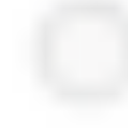
ШМИНКА ЗА ЛИЦЕ
РУМЕНИЛА
ПУДРИ ЗА ЛИЦЕ
КОРЕКТОРИ ЗА ЛИЦЕ
ДОДАТОЦИ ЗА ШМИНКА
БРЕНДОВИ
DEBORAH MILANO
КОЛЕКЦИИ
СЕТОВИ
ITALWAX
KRYOLAN
ОЧИ
УСНИ
ЛИЦЕ И ТЕЛО
WIMPERNWELLE
MAX2
СОВЕТИ
СОВЕТИ ЗА ДЕПИЛАЦИЈА
СОВЕТИ ЗА ШМИНКА
СОВЕТИ ЗА НЕГА НА КОЖА
СОВЕТИ ЗА КОЗМЕТИЧАРИ
КОНТАКТ