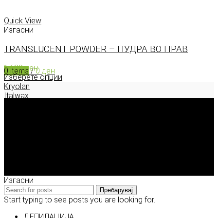
0
items
/
0
ден
Menu
Quick View
Изгасни
TRANSLUCENT POWDER – ПУДРА ВО ПРАВ
1.630
ден
0
items
/
0
ден
Изберете опции
Kryolan
Italwax
Deborah Milano
Enigma Solution Dooel
tel: 00389 72 310 343
e-mail: info@model.mk
2026 © model.mk
Изгасни
Пребарувај
Start typing to see posts you are looking for.
ДЕПИЛАЦИЈА