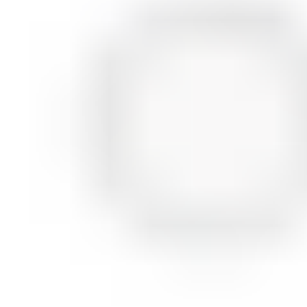
ШМИНКА ЗА ЛИЦЕ
РУМЕНИЛА
ПУДРИ ЗА ЛИЦЕ
КОРЕКТОРИ ЗА ЛИЦЕ
ДОДАТОЦИ ЗА ШМИНКА
БРЕНДОВИ
DEBORAH MILANO
КОЛЕКЦИИ
СЕТОВИ
ITALWAX
KRYOLAN
ОЧИ
УСНИ
ЛИЦЕ И ТЕЛО
WIMPERNWELLE
MAX2
СОВЕТИ
СОВЕТИ ЗА ДЕПИЛАЦИЈА
СОВЕТИ ЗА ШМИНКА
СОВЕТИ ЗА НЕГА НА КОЖА
СОВЕТИ ЗА КОЗМЕТИЧАРИ
КОНТАКТ