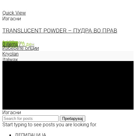
0
items
/
0
ден
Menu
Quick View
Изгасни
TRANSLUCENT POWDER – ПУДРА ВО ПРАВ
1.630
ден
0
items
/
0
ден
Изберете опции
Kryolan
Italwax
Deborah Milano
Enigma Solution Dooel
tel: 00389 72 310 343
e-mail: info@model.mk
2026 © model.mk
Изгасни
Пребарувај
Start typing to see posts you are looking for.
ДЕПИЛАЦИЈА