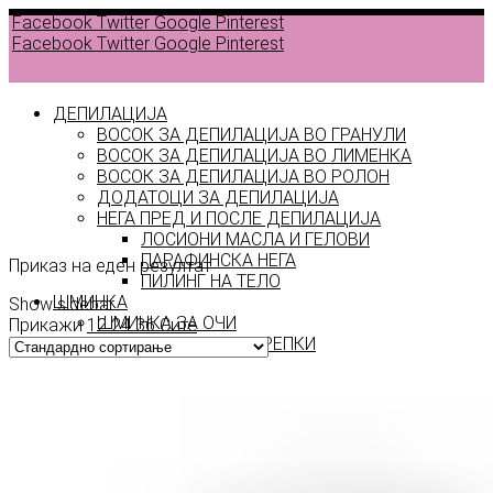
Facebook
Twitter
Google
Pinterest
Facebook
Twitter
Google
Pinterest
ДЕПИЛАЦИЈА
ВОСОК ЗА ДЕПИЛАЦИЈА ВО ГРАНУЛИ
ВОСОК ЗА ДЕПИЛАЦИЈА ВО ЛИМЕНКА
ВОСОК ЗА ДЕПИЛАЦИЈА ВО РОЛОН
ДОДАТОЦИ ЗА ДЕПИЛАЦИЈА
TL 9
НЕГА ПРЕД И ПОСЛЕ ДЕПИЛАЦИЈА
ЛОСИОНИ МАСЛА И ГЕЛОВИ
ПАРАФИНСКА НЕГА
Приказ на еден резултат
ПИЛИНГ НА ТЕЛО
ШМИНКА
Show sidebar
ШМИНКА ЗА ОЧИ
Прикажи
12
24
36
Сите
МАСКАРИ ЗА ТРЕПКИ
МОЛИВИ ЗА ОЧИ
СЕНКИ ЗА ОЧИ
ТУШ ЗА ОЧИ
ПРОИЗВОДИ ЗА ВЕЃИ
ШМИНКА ЗА УСНИ
КАРМИНИ И СЈАЕВИ ЗА УСНИ
МОЛИВИ ЗА УСНИ