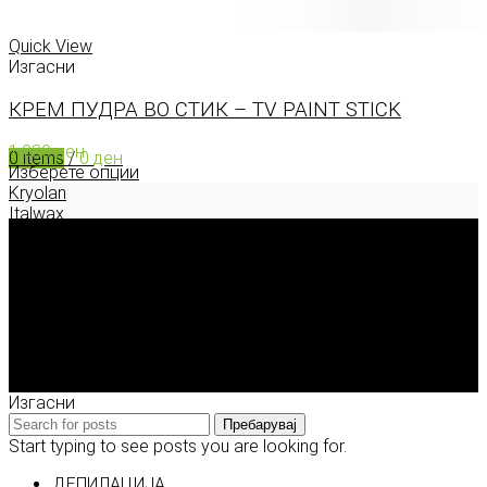
0
items
/
0
ден
Menu
Quick View
Изгасни
КРЕМ ПУДРА ВО СТИК – TV PAINT STICK
1.930
ден
0
items
/
0
ден
Изберете опции
Kryolan
Italwax
Deborah Milano
Enigma Solution Dooel
tel: 00389 72 310 343
e-mail: info@model.mk
2026 © model.mk
Изгасни
Пребарувај
Start typing to see posts you are looking for.
ДЕПИЛАЦИЈА