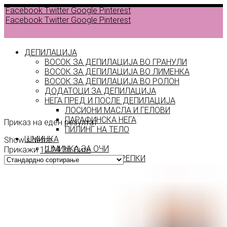
Facebook
Twitter
Google
Pinterest
Facebook
Twitter
Google
Pinterest
ДЕПИЛАЦИЈА
ВОСОК ЗА ДЕПИЛАЦИЈА ВО ГРАНУЛИ
ВОСОК ЗА ДЕПИЛАЦИЈА ВО ЛИМЕНКА
ВОСОК ЗА ДЕПИЛАЦИЈА ВО РОЛОН
ДОДАТОЦИ ЗА ДЕПИЛАЦИЈА
406
НЕГА ПРЕД И ПОСЛЕ ДЕПИЛАЦИЈА
ЛОСИОНИ МАСЛА И ГЕЛОВИ
ПАРАФИНСКА НЕГА
Приказ на еден резултат
ПИЛИНГ НА ТЕЛО
ШМИНКА
Show sidebar
ШМИНКА ЗА ОЧИ
Прикажи
12
24
36
Сите
МАСКАРИ ЗА ТРЕПКИ
МОЛИВИ ЗА ОЧИ
СЕНКИ ЗА ОЧИ
ТУШ ЗА ОЧИ
ПРОИЗВОДИ ЗА ВЕЃИ
ШМИНКА ЗА УСНИ
КАРМИНИ И СЈАЕВИ ЗА УСНИ
МОЛИВИ ЗА УСНИ