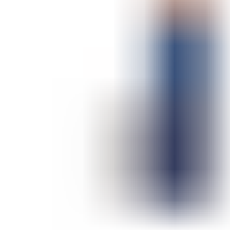
ШМИНКА ЗА ЛИЦЕ
РУМЕНИЛА
ПУДРИ ЗА ЛИЦЕ
КОРЕКТОРИ ЗА ЛИЦЕ
ДОДАТОЦИ ЗА ШМИНКА
БРЕНДОВИ
DEBORAH MILANO
КОЛЕКЦИИ
СЕТОВИ
ITALWAX
KRYOLAN
ОЧИ
УСНИ
ЛИЦЕ И ТЕЛО
WIMPERNWELLE
MAX2
СОВЕТИ
СОВЕТИ ЗА ДЕПИЛАЦИЈА
СОВЕТИ ЗА ШМИНКА
СОВЕТИ ЗА НЕГА НА КОЖА
СОВЕТИ ЗА КОЗМЕТИЧАРИ
КОНТАКТ