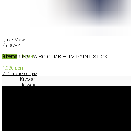
КОНТАКТ
0
items
/
0
ден
Menu
Quick View
Изгасни
КРЕМ ПУДРА ВО СТИК – TV PAINT STICK
0
items
/
0
ден
1.930
ден
Изберете опции
Kryolan
Italwax
Deborah Milano
2026 © model.mk