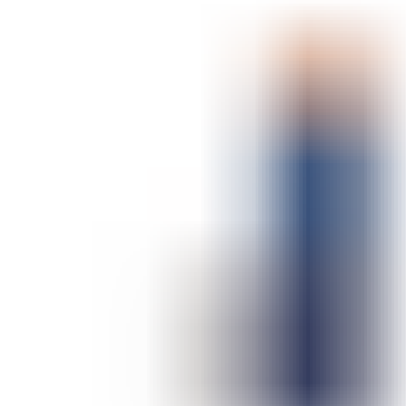
ШМИНКА ЗА УСНИ
КАРМИНИ И СЈАЕВИ ЗА УСНИ
МОЛИВИ ЗА УСНИ
ШМИНКА ЗА ЛИЦЕ
РУМЕНИЛА
ПУДРИ ЗА ЛИЦЕ
КОРЕКТОРИ ЗА ЛИЦЕ
ДОДАТОЦИ ЗА ШМИНКА
БРЕНДОВИ
DEBORAH MILANO
КОЛЕКЦИИ
СЕТОВИ
ITALWAX
KRYOLAN
ОЧИ
УСНИ
ЛИЦЕ И ТЕЛО
WIMPERNWELLE
MAX2
СОВЕТИ
СОВЕТИ ЗА ДЕПИЛАЦИЈА
СОВЕТИ ЗА ШМИНКА
СОВЕТИ ЗА НЕГА НА КОЖА
СОВЕТИ ЗА КОЗМЕТИЧАРИ