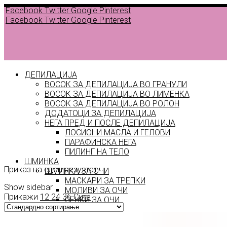
Facebook
Twitter
Google
Pinterest
Facebook
Twitter
Google
Pinterest
ДЕПИЛАЦИЈА
ВОСОК ЗА ДЕПИЛАЦИЈА ВО ГРАНУЛИ
ВОСОК ЗА ДЕПИЛАЦИЈА ВО ЛИМЕНКА
ВОСОК ЗА ДЕПИЛАЦИЈА ВО РОЛОН
ДОДАТОЦИ ЗА ДЕПИЛАЦИЈА
НЕГА ПРЕД И ПОСЛЕ ДЕПИЛАЦИЈА
ЛОСИОНИ МАСЛА И ГЕЛОВИ
GOLD
ПАРАФИНСКА НЕГА
ПИЛИНГ НА ТЕЛО
ШМИНКА
Приказ на еден резултат
ШМИНКА ЗА ОЧИ
МАСКАРИ ЗА ТРЕПКИ
Show sidebar
МОЛИВИ ЗА ОЧИ
Прикажи
12
24
36
Сите
СЕНКИ ЗА ОЧИ
ТУШ ЗА ОЧИ
ПРОИЗВОДИ ЗА ВЕЃИ