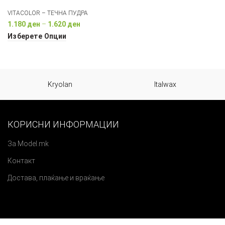
VITACOLOR – ТЕЧНА ПУДРА
Price
1.180
ден
–
1.620
ден
range:
Изберете Опции
1.180 ден
through
1.620 ден
Kryolan
Italwax
КОРИСНИ ИНФОРМАЦИИ
За Model.mk
Контакт
Достава, плаќање и враќање