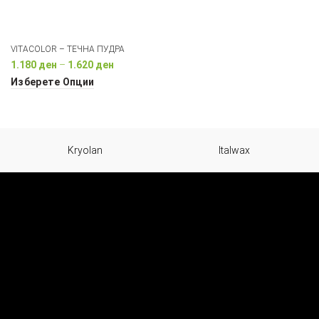
VITACOLOR – ТЕЧНА ПУДРА
Price
1.180
ден
–
1.620
ден
range:
Изберете Опции
1.180 ден
through
1.620 ден
Kryolan
Italwax