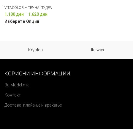
VITACOLOR – ТЕЧНА ПУДРА
Price
1.180
ден
–
1.620
ден
range:
Изберете Опции
1.180 ден
through
1.620 ден
Kryolan
Italwax
КОРИСНИ ИНФОРМАЦИИ
За Model.mk
Контакт
Достава, плаќање и враќање