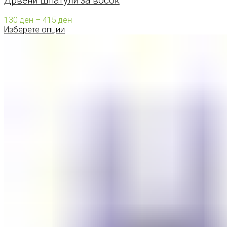
Дрвени Шпатули за восок
Price
130
ден
–
415
ден
range:
Изберете опции
130 ден
through
415 ден