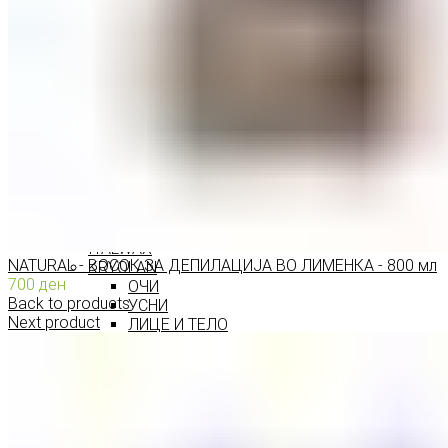
ПРОИЗВОДИ ЗА ВЕЃИ
ШМИНКА ЗА УСНИ
КАРМИНИ И СЈАЕВИ ЗА УСНИ
МОЛИВИ ЗА УСНИ
ШМИНКА ЗА ЛИЦЕ
РУМЕНИЛА
ПУДРИ ЗА ЛИЦЕ
КОРЕКТОРИ ЗА ЛИЦЕ
ДОДАТОЦИ ЗА ШМИНКА
БРЕНДОВИ
DEBORAH MILANO
КОЛЕКЦИИ
СЕТОВИ
ITALWAX
NATURAL - ВОСОК ЗА ДЕПИЛАЦИЈА ВО ЛИМЕНКА - 800 мл
KRYOLAN
700
ден
ОЧИ
Back to products
УСНИ
Next product
ЛИЦЕ И ТЕЛО
WIMPERNWELLE
MAX2
СОВЕТИ
СОВЕТИ ЗА ДЕПИЛАЦИЈА
СОВЕТИ ЗА ШМИНКА
СОВЕТИ ЗА НЕГА НА КОЖА