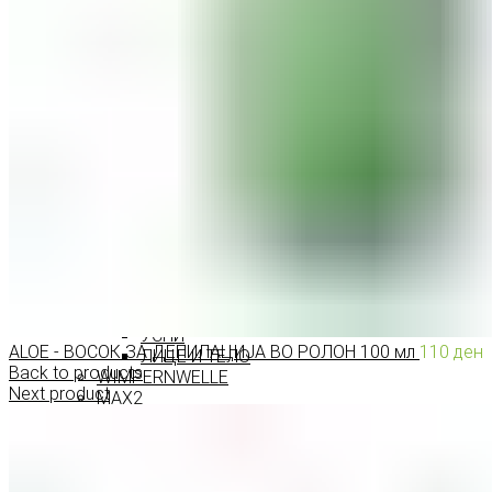
ПРОИЗВОДИ ЗА ВЕЃИ
ШМИНКА ЗА УСНИ
КАРМИНИ И СЈАЕВИ ЗА УСНИ
МОЛИВИ ЗА УСНИ
ШМИНКА ЗА ЛИЦЕ
РУМЕНИЛА
ПУДРИ ЗА ЛИЦЕ
КОРЕКТОРИ ЗА ЛИЦЕ
ДОДАТОЦИ ЗА ШМИНКА
БРЕНДОВИ
DEBORAH MILANO
КОЛЕКЦИИ
СЕТОВИ
ITALWAX
KRYOLAN
ОЧИ
УСНИ
ALOE - ВОСОК ЗА ДЕПИЛАЦИЈА ВО РОЛОН 100 мл
110
ден
ЛИЦЕ И ТЕЛО
Back to products
WIMPERNWELLE
Next product
MAX2
СОВЕТИ
СОВЕТИ ЗА ДЕПИЛАЦИЈА
СОВЕТИ ЗА ШМИНКА
СОВЕТИ ЗА НЕГА НА КОЖА