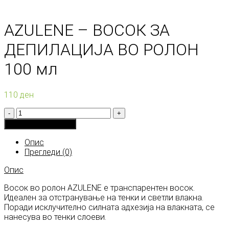
AZULENE – ВОСОК ЗА
ДЕПИЛАЦИЈА ВО РОЛОН
100 мл
110
ден
Количина
Додади во кошничка
Опис
Прегледи (0)
Опис
Восок во ролон AZULENE е транспарентен восок.
Идеален за отстранување на тенки и светли влакна.
Поради исклучително силната адхезија на влакната, се
нанесува во тенки слоеви.