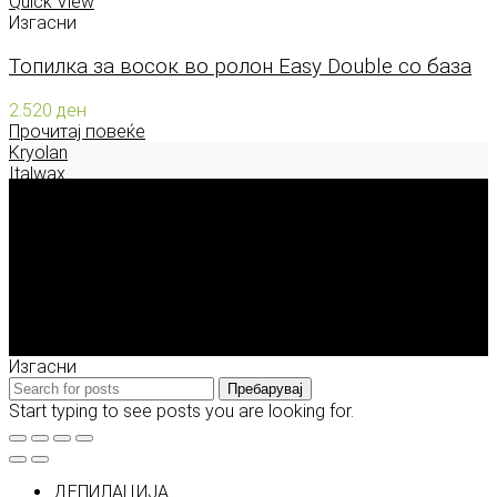
Quick View
Изгасни
Топилка за восок во ролон Easy Double со база
2.520
ден
Прочитај повеќе
Kryolan
Italwax
Deborah Milano
Enigma Solution Dooel
tel: 00389 72 310 343
e-mail: info@model.mk
2026 © model.mk
Изгасни
Пребарувај
Start typing to see posts you are looking for.
ДЕПИЛАЦИЈА