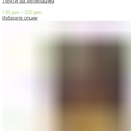
Ленти за депилација
Price
130
ден
–
520
ден
range:
Изберете опции
130 ден
through
520 ден