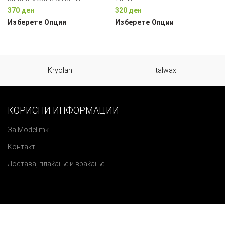
370
ден
320
ден
Изберете Опции
Изберете Опции
Kryolan
Italwax
КОРИСНИ ИНФОРМАЦИИ
За Model.mk
Контакт
Достава, плаќање и враќање