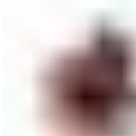
through
1.620 ден