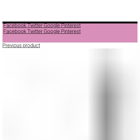
Facebook
Twitter
Google
Pinterest
Facebook
Twitter
Google
Pinterest
Previous product
ДЕПИЛАЦИЈА
ВОСОК ЗА ДЕПИЛАЦИЈА ВО ГРАНУЛИ
ВОСОК ЗА ДЕПИЛАЦИЈА ВО ЛИМЕНКА
ВОСОК ЗА ДЕПИЛАЦИЈА ВО РОЛОН
ДОДАТОЦИ ЗА ДЕПИЛАЦИЈА
НЕГА ПРЕД И ПОСЛЕ ДЕПИЛАЦИЈА
ЛОСИОНИ МАСЛА И ГЕЛОВИ
ПАРАФИНСКА НЕГА
ПИЛИНГ НА ТЕЛО
ШМИНКА
ШМИНКА ЗА ОЧИ
МАСКАРИ ЗА ТРЕПКИ
МОЛИВИ ЗА ОЧИ
СЕНКИ ЗА ОЧИ
ТУШ ЗА ОЧИ