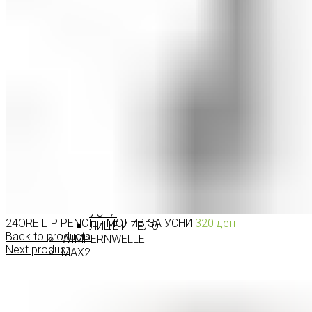
ПРОИЗВОДИ ЗА ВЕЃИ
ШМИНКА ЗА УСНИ
КАРМИНИ И СЈАЕВИ ЗА УСНИ
МОЛИВИ ЗА УСНИ
ШМИНКА ЗА ЛИЦЕ
РУМЕНИЛА
ПУДРИ ЗА ЛИЦЕ
КОРЕКТОРИ ЗА ЛИЦЕ
ДОДАТОЦИ ЗА ШМИНКА
БРЕНДОВИ
DEBORAH MILANO
КОЛЕКЦИИ
СЕТОВИ
ITALWAX
KRYOLAN
ОЧИ
УСНИ
24ORE LIP PENCIL - МОЛИВ ЗА УСНИ
320
ден
ЛИЦЕ И ТЕЛО
Back to products
WIMPERNWELLE
Next product
MAX2
СОВЕТИ
СОВЕТИ ЗА ДЕПИЛАЦИЈА
СОВЕТИ ЗА ШМИНКА
СОВЕТИ ЗА НЕГА НА КОЖА