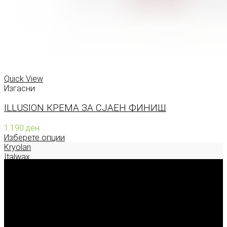
Quick View
Изгасни
ILLUSION КРЕМА ЗА СЈАЕН ФИНИШ
1.190
ден
Изберете опции
Kryolan
Italwax
Deborah Milano
Enigma Solution Dooel
tel: 00389 72 310 343
e-mail: info@model.mk