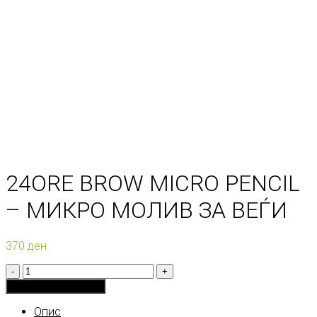
24ORE BROW MICRO PENCIL
– МИКРО МОЛИВ ЗА ВЕЃИ
370
ден
Количина
Додади во кошничка
Опис